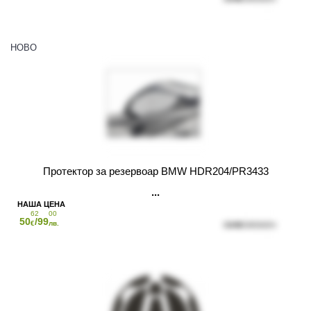
НОВО
Протектор за резервоар BMW HDR204/PR3433
62
00
50
/99
€
лв.