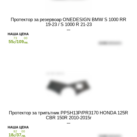
Протектор за резервоар ONEDESIGN BMW S 1000 RR
19-23 / S 1000 R 21-23
73
00
55
/109
€
лв.
Протектор за трипътник PPSH13P/PR3170 HONDA 125R
CBR 150R 2010-2015г
92
00
18
/37
€
лв.