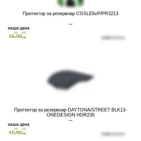
Протектор за резервоар CGSLE6vP/PR3213
34
00
15
/30
€
лв.
Протектор за резервоар DAYTONA/STREET BLK13-
ONEDESIGN HDR235
16
24
47
/92
€
лв.