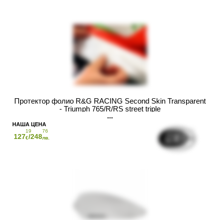
Протектор фолио R&G RACING Second Skin Transparent
- Triumph 765/R/RS street triple
19
76
127
/248
€
лв.