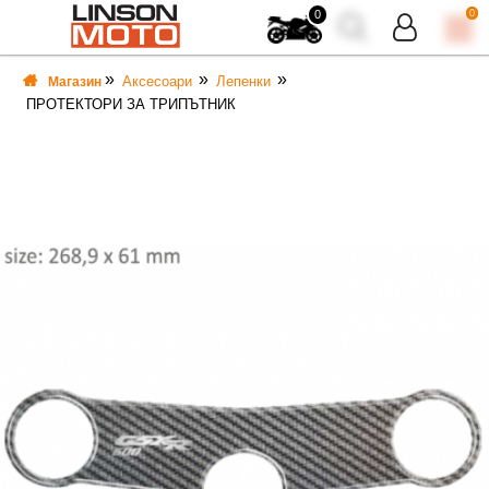
0
0
Аксесоари
Лепенки
Магазин
ПРОТЕКТОРИ ЗА ТРИПЪТНИК
ВКА
ВКА
ТИ