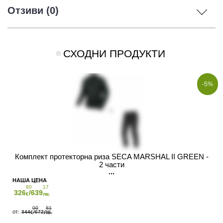
Отзиви (0)
СХОДНИ ПРОДУКТИ
-5%
Комплект протекторна риза SECA MARSHAL II GREEN -
2 части
80
17
326
/639
€
лв.
00
81
344
/672
€
ЛВ.