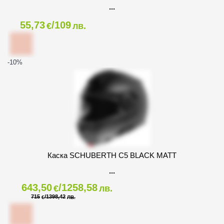
55,73
/109
€
лв.
-10
%
Каска SCHUBERTH C5 BLACK MATT
643,50
/1258,58
€
лв.
715
/1398,42
€
ЛВ.