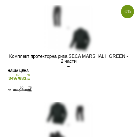
-5%
Комплект протекторна риза SECA MARSHAL II GREEN -
2 части
60
76
349
/683
€
лв.
00
75
368
/719
€
ЛВ.