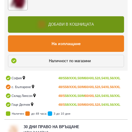
ДОБАВИ В КОШНИЦАТА
На изплащане
Наличност по магазини
София
48/S
58/XXXL
50/M
60/4XL
52/L
54/XL
56/XXL
с. Българене
48/S
58/XXXL
50/M
60/4XL
52/L
54/XL
56/XXL
Склад Линсон
48/S
58/XXXL
50/M
60/4XL
52/L
54/XL
56/XXL
Гоце Делчев
48/S
58/XXXL
50/M
60/4XL
52/L
54/XL
56/XXL
Наличен
до 48 часа
3 до 10 дни
30 ДНИ ПРАВО НА ВРЪЩАНЕ