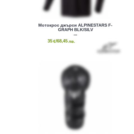
Мотокрос джърси ALPINESTARS F-
GRAPH BLK/SILV
35
/68,45
€
лв.