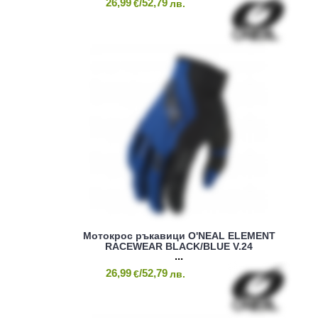
26,99
/52,79
€
лв.
Mотокрос ръкавици O'NEAL ELEMENT
RACEWEAR BLACK/BLUE V.24
26,99
/52,79
€
лв.