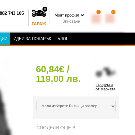
0
0
0
882 743 105
Моят профил
Вписване
ГАРАЖ
ЦИИ
ИДЕИ ЗА ПОДАРЪК
БЛОГ
60,84€ /
119,00 лв.
Продукти
от марката
СПОДЕЛИ ОЩЕ В