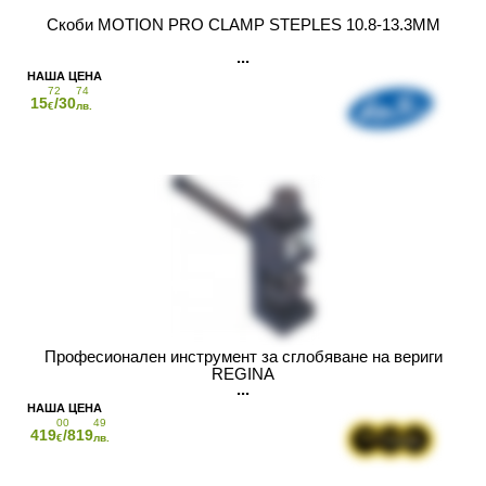
Скоби MOTION PRO CLAMP STEPLES 10.8-13.3MM
72
74
15
/30
€
лв.
Професионален инструмент за сглобяване на вериги
REGINA
00
49
419
/819
€
лв.