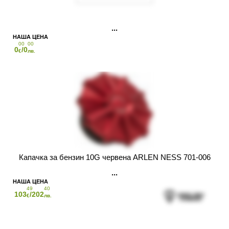
00
00
0
/0
€
лв.
Капачка за бензин 10G червена ARLEN NESS 701-006
49
40
103
/202
€
лв.