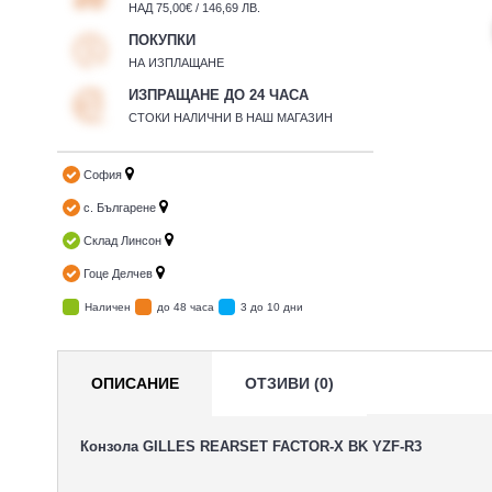
НАД 75,00€ / 146,69 ЛВ.
ПОКУПКИ
НА ИЗПЛАЩАНЕ
ИЗПРАЩАНЕ ДО 24 ЧАСА
СТОКИ НАЛИЧНИ В НАШ МАГАЗИН
София
с. Българене
Склад Линсон
Гоце Делчев
Наличен
до 48 часа
3 до 10 дни
ОПИСАНИЕ
ОТЗИВИ (0)
Конзола GILLES REARSET FACTOR-X BK YZF-R3