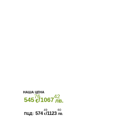
76
42
545
/1067
€
лв.
49
60
574
/1123
€
ЛВ.