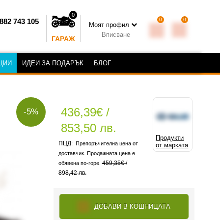
0
0
0
882 743 105
Моят профил
Вписване
ГАРАЖ
ЦИИ
ИДЕИ ЗА ПОДАРЪК
БЛОГ
436,39€ /
-5%
853,50 лв.
Продукти
Препоръчителна цена от
от марката
доставчик. Продажната цена е
459,35€ /
обявена по-горе.
898,42 лв.
ДОБАВИ В КОШНИЦАТА