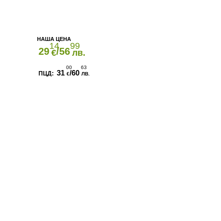
14
99
29
/56
€
лв.
00
63
31
/60
€
ЛВ.