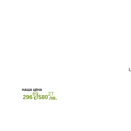
69
27
296
/580
€
лв.