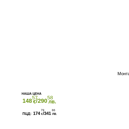
Монт
57
58
148
/290
€
лв.
79
86
174
/341
€
ЛВ.