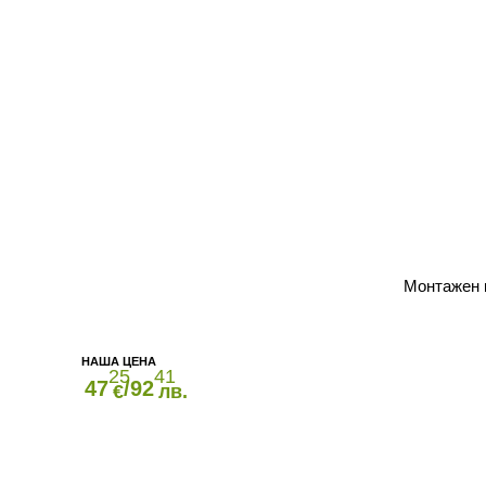
Монтажен 
25
41
47
/92
€
лв.