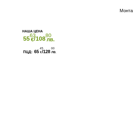
Монта
63
80
55
/108
€
лв.
45
00
65
/128
€
ЛВ.