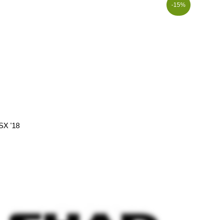
-15%
X '18