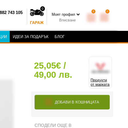
0
0
0
882 743 105
Моят профил
Вписване
ГАРАЖ
ЦИИ
ИДЕИ ЗА ПОДАРЪК
БЛОГ
25,05€ /
49,00 лв.
Продукти
от марката
ДОБАВИ В КОШНИЦАТА
СПОДЕЛИ ОЩЕ В