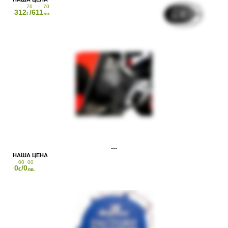
76
70
312
/611
€
лв.
00
00
0
/0
€
лв.