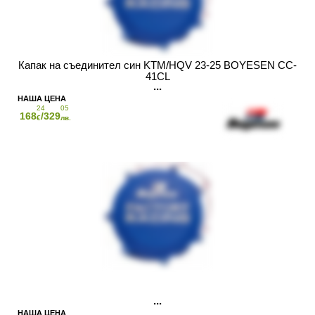
Капак на съединител син KTM/HQV 23-25 BOYESEN CC-
41CL
24
05
168
/329
€
лв.