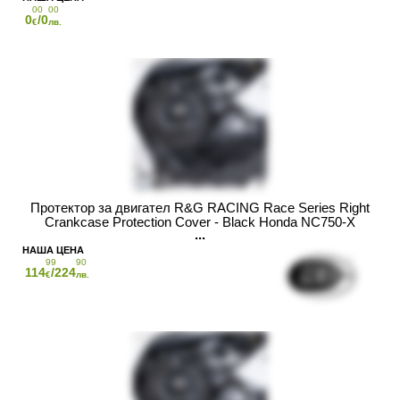
00
00
0
/0
€
лв.
Протектор за двигател R&G RACING Race Series Right
Crankcase Protection Cover - Black Honda NC750-X
99
90
114
/224
€
лв.