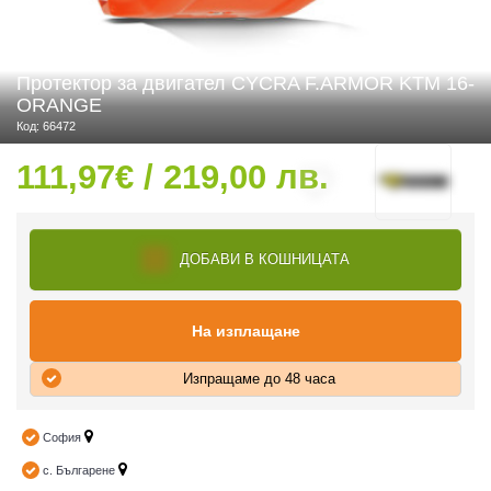
Протектор за двигател CYCRA F.ARMOR KTM 16-
 ЧАСТИ
ORANGE
Код: 66472
111,97€ / 219,00 лв.
ДОБАВИ В КОШНИЦАТА
На изплащане
Изпращаме до 48 часа
София
с. Българене
ДУРО ЕКИПИРОВКА