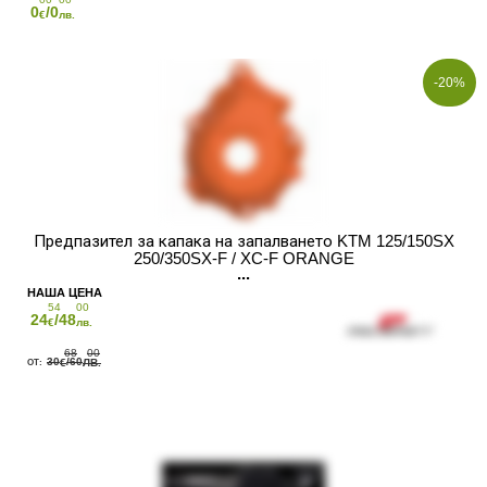
0
/0
€
лв.
-20%
Предпазител за капака на запалването KTM 125/150SX
250/350SX-F / XC-F ORANGE
54
00
24
/48
€
лв.
68
00
30
/60
€
ЛВ.