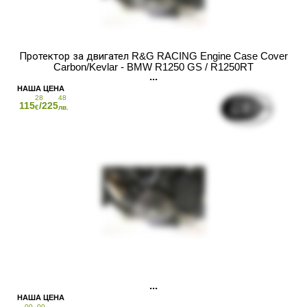
Протектор за двигател R&G RACING Engine Case Cover
Carbon/Kevlar - BMW R1250 GS / R1250RT
28
48
115
/225
€
лв.
00
00