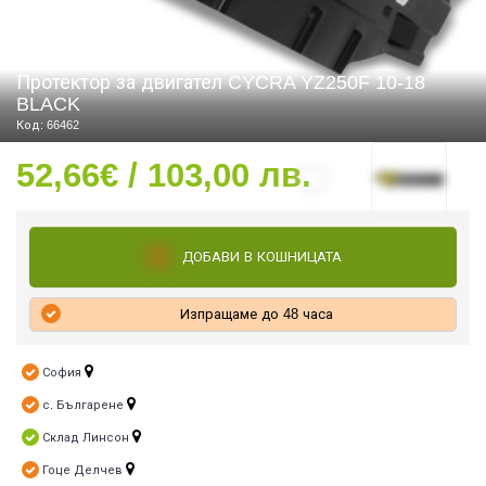
Протектор за двигател CYCRA YZ250F 10-18
СТИ
BLACK
Код: 66462
52,66€ / 103,00 лв.
ДОБАВИ В КОШНИЦАТА
Изпращаме до 48 часа
София
с. Българене
Склад Линсон
Гоце Делчев
УРО ЕКИПИРОВКА