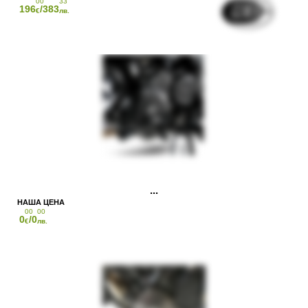
00
33
196
/383
€
лв.
00
00
0
/0
€
лв.