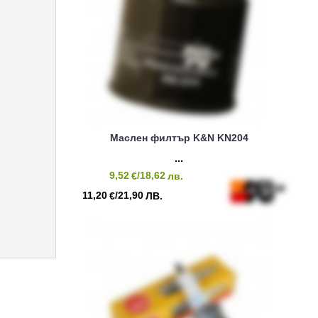
Маслен филтър K&N KN204
9,52
/18,62
€
лв.
11,20
/21,90
€
ЛВ.