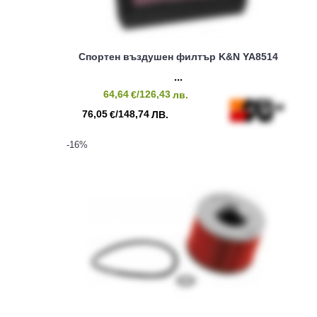
Спортен въздушен филтър K&N YA8514
64,64
/126,43
€
лв.
76,05
/148,74
€
ЛВ.
-16
%