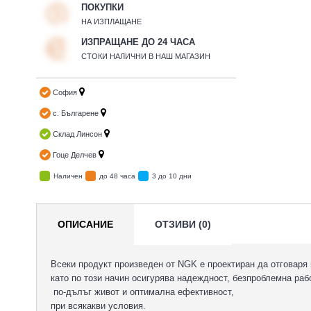
ПОКУПКИ
НА ИЗПЛАЩАНЕ
ИЗПРАЩАНЕ ДО 24 ЧАСА
СТОКИ НАЛИЧНИ В НАШ МАГАЗИН
София
с. Българене
Склад Линсон
Гоце Делчев
Наличен
до 48 часа
3 до 10 дни
ОПИСАНИЕ
ОТЗИВИ (0)
Всеки продукт произведен от NGK е проектиран да отговаря 
като по този начин осигурява надеждност, безпроблемна раб
по-дълъг живот и оптимална ефективност,
при всякакви условия.