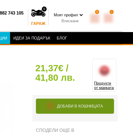
0
0
0
882 743 105
Моят профил
Вписване
ГАРАЖ
ЦИИ
ИДЕИ ЗА ПОДАРЪК
БЛОГ
21,37€ /
41,80 лв.
Продукти
от марката
ДОБАВИ В КОШНИЦАТА
СПОДЕЛИ ОЩЕ В