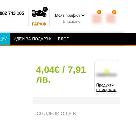
0
0
0
882 743 105
Моят профил
Вписване
ГАРАЖ
ЦИИ
ИДЕИ ЗА ПОДАРЪК
БЛОГ
4,04€ / 7,91
лв.
Продукти
от марката
СПОДЕЛИ ОЩЕ В