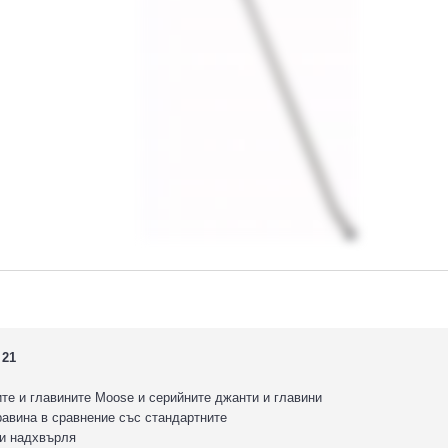
 21
те и главините Moose и серийните джанти и главини
равина в сравнение със стандартните
ги надхвърля