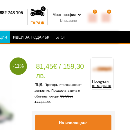
0
0
0
882 743 105
Моят профил
Вписване
ГАРАЖ
ЦИИ
ИДЕИ ЗА ПОДАРЪК
БЛОГ
81,45€ / 159,30
-11%
лв.
Продукти
Препоръчителна цена от
от марката
доставчик. Продажната цена е
90,50€ /
обявена по-горе.
177,00 лв.
На изплащане