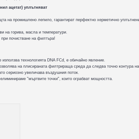
нил ацетат) уплътняват
ощта на промишлено лепило, гарантират перфектно херметично уплътнен
и на горива, масла и температури.
 при почистване на филтъра!
 използва технологията DNA FCd, е обичайно явление.
озволява на плисираната филтрираща среда да следва точно контура на
ато сериозно увеличава въздушния поток.
 елиминираме "мъртвите точки", които ограбват мощността.