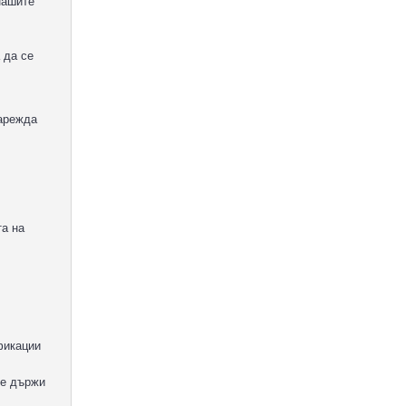
нашите
 да се
зарежда
та на
фикации
ще държи