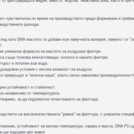
т от филтриращата медия, вместо "мъртва" неактивна зона, както е при 
.
ого чувствителна по време на производството преди формоване и трябва
водствените разходи.
след като DNA маслото се добави към памучната материя, памукът се "
!
хме уникална формула на маслото за въздушни филтри.
са също толкова впечатляващи, колкото и нашите филтри.
търът е потопен във вода.
 дъждовни условия с висока влажност на въздуха.
се превръщат в "млечна каша", което силно намалява производителност
рна устойчивост и стабилност.
ра независимо от температурата.
зтворимо, за да подпомогне почистването на филтъра.
водството на висококачествената "рамка" на филтъра, с уникални специ
иложение, устойчивост на високи температури, горива и масла, DNA PU 
и ще издържи цял живот.