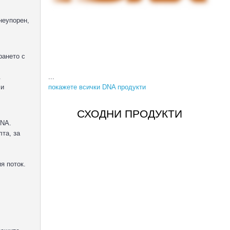
неупорен,
рането с
...
.
покажете всички DNA продукти
 и
СХОДНИ ПРОДУКТИ
DNA.
лта, за
я поток.