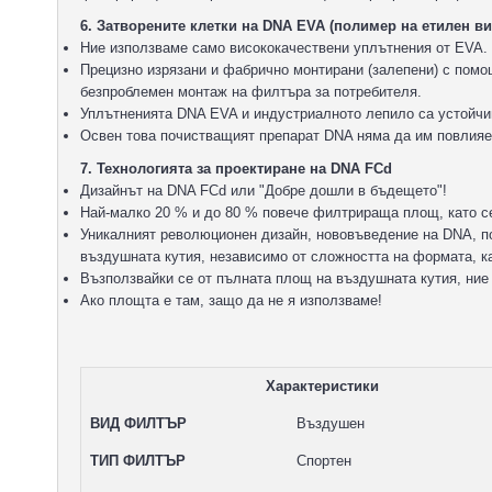
6. Затворените клетки на DNA EVA (полимер на етилен ви
Ние използваме само висококачествени уплътнения от EVA.
Прецизно изрязани и фабрично монтирани (залепени) с пом
безпроблемен монтаж на филтъра за потребителя.
Уплътненията DNA EVA и индустриалното лепило са устойчив
Освен това почистващият препарат DNA няма да им повлияе
7. Технологията за проектиране на DNA FCd
Дизайнът на DNA FCd или "Добре дошли в бъдещето"!
Най-малко 20 % и до 80 % повече филтрираща площ, като се
Уникалният революционен дизайн, нововъведение на DNA, п
въздушната кутия, независимо от сложността на формата, к
Възползвайки се от пълната площ на въздушната кутия, ние
Ако площта е там, защо да не я използваме!
Характеристики
ВИД ФИЛТЪР
Въздушен
ТИП ФИЛТЪР
Спортен