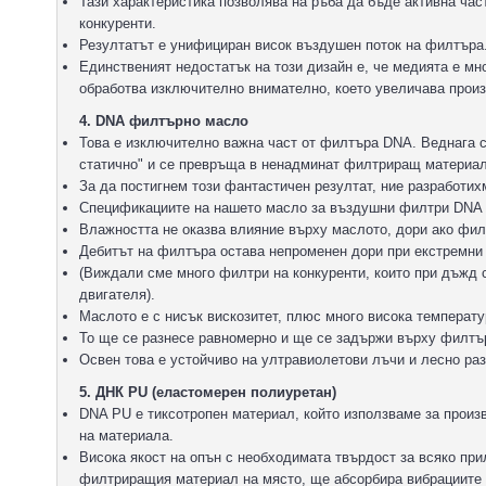
Тази характеристика позволява на ръба да бъде активна час
конкуренти.
Резултатът е унифициран висок въздушен поток на филтъра
Единственият недостатък на този дизайн е, че медията е мн
обработва изключително внимателно, което увеличава произ
4. DNA филтърно масло
Това е изключително важна част от филтъра DNA. Веднага 
статично" и се превръща в ненадминат филтриращ материал
За да постигнем този фантастичен резултат, ние разработи
Спецификациите на нашето масло за въздушни филтри DNA 
Влажността не оказва влияние върху маслото, дори ако фил
Дебитът на филтъра остава непроменен дори при екстремни
(Виждали сме много филтри на конкуренти, които при дъжд 
двигателя).
Маслото е с нисък вискозитет, плюс много висока температу
То ще се разнесе равномерно и ще се задържи върху филтъ
Освен това е устойчиво на ултравиолетови лъчи и лесно ра
5. ДНК PU (еластомерен полиуретан)
DNA PU е тиксотропен материал, който използваме за произ
на материала.
Висока якост на опън с необходимата твърдост за всяко пр
филтриращия материал на място, ще абсорбира вибрациите 