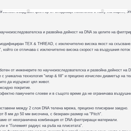
огослоен въздушен филтър от следващо поколение с памучна марля, ог
 научноизследователска и развойна дейност на DNA за целите на филтри
 модифициран TEX & THREAD, с изключително висока якост на скъсване
, който се отличава с изключително висока скорост на въздушния поток
.
ботен от инженерите по научноизследователска и развойна дейност на 
с уникална технология "wrap & fill" и прецизно изчислен диаметър на те
оито да издържат цял живот.
ксидно покритие.
рфектно памучните слоеве и в същото време да не ограничава въздушни
оставени между 2 слоя DNA телена мрежа, прецизно плисирани заедно.
т 8 мм до 50 мм височина, с безкраен размер на "Pitch".
раме от неограничена комбинация от DNA филтриращи материали.
и е "Големият радиус на ръба на плисетата".