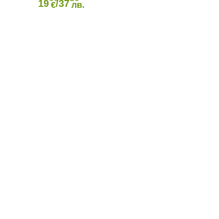
19
/37
€
лв.