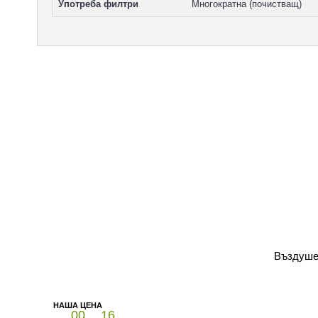
Употреба филтри
Многократна (почистващ)
Въздушен
00
16