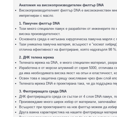
Анатомия на високопроизводителен филтър DNA
Високопроизводителният филтър DNA е висококачествен мн
импрегниран с масло.
1. Памучен филтър DNA
Този много специален памук е разработен от инженерите по
висока производителност.
Основната среда е нетъкана хирургическа памучна марля с
Тази уникална памучна материя, всъщност е "космат хибрид"
отлична ефективност на филтриране, която надхвърля 98 %
2. ДНК телена мрежа
Телената мрежа на DNA, е много специален материал, разра
Изработена е от морски алуминий от серия 5000, отличава се 
да има необходимата висока якост на опън и еластичност, к
Освен това е защитена срещу окисляване чрез фин слой епо
Телената мрежа DNA е проектирана така, че да поддържа пе
3. Филтриращата среда DNA
ДНК филтриращата среда се състои от 4 слоя DNA памук, п
Произвеждаме много широк избор от материали, започвайки о
Всъщност при проектирането на нов филтър можем да изби
Друга важна характеристика на нашите филтриращи материал