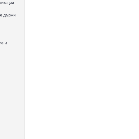
фикации
ще държи
ие и