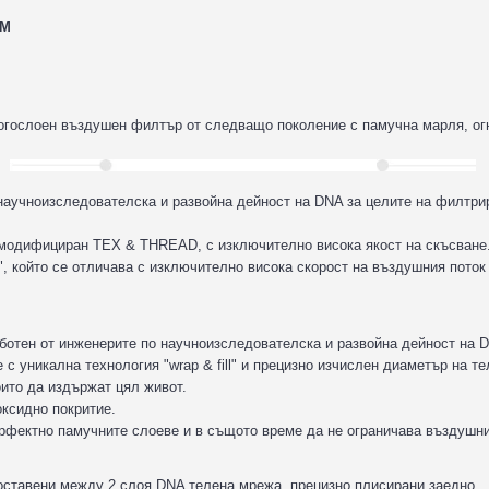
FM
огослоен въздушен филтър от следващо поколение с памучна марля, ог
 научноизследователска и развойна дейност на DNA за целите на филтри
 модифициран TEX & THREAD, с изключително висока якост на скъсване
, който се отличава с изключително висока скорост на въздушния поток
.
ботен от инженерите по научноизследователска и развойна дейност на 
с уникална технология "wrap & fill" и прецизно изчислен диаметър на те
оито да издържат цял живот.
ксидно покритие.
рфектно памучните слоеве и в същото време да не ограничава въздушни
оставени между 2 слоя DNA телена мрежа, прецизно плисирани заедно.