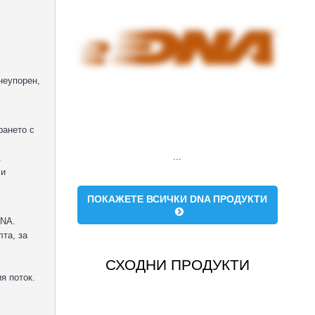
неупорен,
рането с
...
.
 и
ПОКАЖЕТЕ ВСИЧКИ DNA ПРОДУКТИ
DNA.
лта, за
СХОДНИ ПРОДУКТИ
я поток.