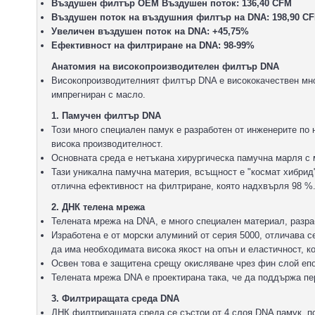
Въздушен филтър OEM Въздушен поток: 136,40 CFM
Въздушен поток на въздушния филтър на DNA: 198,90 C
Увеличен въздушен поток на DNA: +45,75%
Ефективност на филтриране на DNA: 98-99%
Анатомия на високопроизводителен филтър DNA
Високопроизводителният филтър DNA е висококачествен мн
импрегниран с масло.
1. Памучен филтър DNA
Този много специален памук е разработен от инженерите по
висока производителност.
Основната среда е нетъкана хирургическа памучна марля с
Тази уникална памучна материя, всъщност е "космат хибрид"
отлична ефективност на филтриране, която надхвърля 98 %
2. ДНК телена мрежа
Телената мрежа на DNA, е много специален материал, разра
Изработена е от морски алуминий от серия 5000, отличава се 
да има необходимата висока якост на опън и еластичност, к
Освен това е защитена срещу окисляване чрез фин слой епо
Телената мрежа DNA е проектирана така, че да поддържа пе
3. Филтриращата среда DNA
ДНК филтриращата среда се състои от 4 слоя DNA памук, п