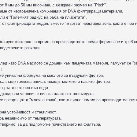
т 8 мм до 50 мм височина, с безкраен размер на "Pitch".
раме от неограничена комбинация от DNA филтриращи материали.
и е "Големият радиус на ръба на плисетата".
т от филтриращата медия, вместо "мъртва" неактивна зона, както е при 
.
ого чувствителна по време на производството преди формоване и трябва
водствените разходи.
след като DNA маслото се добави към памучната материя, памукът се "
!
хме уникална формула на маслото за въздушни филтри.
са също толкова впечатляващи, колкото и нашите филтри.
търът е потопен във вода.
 дъждовни условия с висока влажност на въздуха.
се превръщат в "млечна каша", което силно намалява производителност
рна устойчивост и стабилност.
ра независимо от температурата.
зтворимо, за да подпомогне почистването на филтъра.