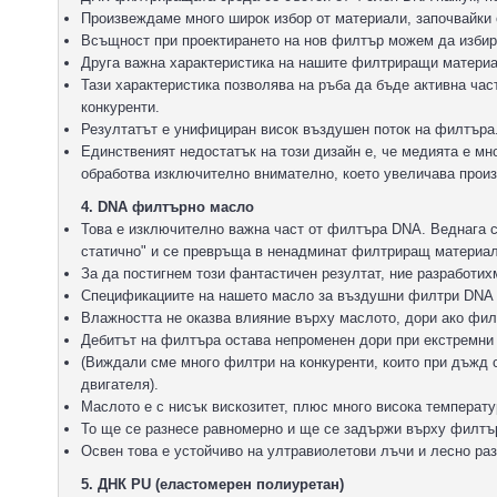
Произвеждаме много широк избор от материали, започвайки о
Всъщност при проектирането на нов филтър можем да изби
Друга важна характеристика на нашите филтриращи материал
Тази характеристика позволява на ръба да бъде активна час
конкуренти.
Резултатът е унифициран висок въздушен поток на филтъра
Единственият недостатък на този дизайн е, че медията е мн
обработва изключително внимателно, което увеличава произ
4. DNA филтърно масло
Това е изключително важна част от филтъра DNA. Веднага 
статично" и се превръща в ненадминат филтриращ материал
За да постигнем този фантастичен резултат, ние разработи
Спецификациите на нашето масло за въздушни филтри DNA 
Влажността не оказва влияние върху маслото, дори ако фил
Дебитът на филтъра остава непроменен дори при екстремни
(Виждали сме много филтри на конкуренти, които при дъжд 
двигателя).
Маслото е с нисък вискозитет, плюс много висока температу
То ще се разнесе равномерно и ще се задържи върху филтъ
Освен това е устойчиво на ултравиолетови лъчи и лесно ра
5. ДНК PU (еластомерен полиуретан)