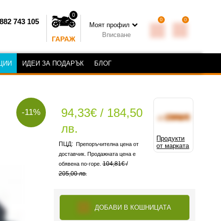
0
0
0
882 743 105
Моят профил
Вписване
ГАРАЖ
ЦИИ
ИДЕИ ЗА ПОДАРЪК
БЛОГ
94,33€ / 184,50
-11%
лв.
Продукти
Препоръчителна цена от
от марката
доставчик. Продажната цена е
104,81€ /
обявена по-горе.
205,00 лв.
ДОБАВИ В КОШНИЦАТА