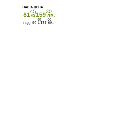
45
30
81
/159
€
лв.
50
00
90
/177
€
ЛВ.