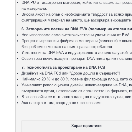
DNA PU е тиксотропен материал, който използваме за произ
на материала.
Висока якост на опън с необходимата твърдост за всяко пр
филтриращия материал на място, ще абсорбира вибрациите 
6. Затворените клетки на DNA EVA (полимер на етилен ви
Ние използваме само висококачествени уплътнения от EVA.
Прецизно изрязани и фабрично монтирани (залепени) с пом
безпроблемен монтаж на филтъра за потребителя.
Уплътненията DNA EVA и индустриалното лепило са устойчив
Освен това почистващият препарат DNA няма да им повлияе
7. Технологията за проектиране на DNA FCd
Дизайнът на DNA FCd или "Добре дошли в бъдещето"!
Най-малко 20 % и до 80 % повече филтрираща площ, като се
Уникалният революционен дизайн, нововъведение на DNA, п
въздушната кутия, независимо от сложността на формата, к
Възползвайки се от пълната площ на въздушната кутия, ние
Ако площта е там, защо да не я използваме!
Характеристики