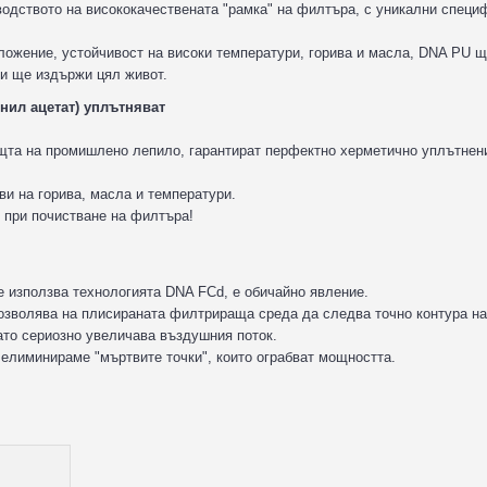
водството на висококачествената "рамка" на филтъра, с уникални специ
иложение, устойчивост на високи температури, горива и масла, DNA PU 
и ще издържи цял живот.
нил ацетат) уплътняват
ощта на промишлено лепило, гарантират перфектно херметично уплътнен
и на горива, масла и температури.
 при почистване на филтъра!
 използва технологията DNA FCd, е обичайно явление.
озволява на плисираната филтрираща среда да следва точно контура на
ато сериозно увеличава въздушния поток.
 елиминираме "мъртвите точки", които ограбват мощността.