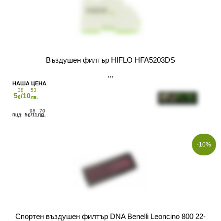
Въздушен филтър HIFLO HFA5203DS
38
53
5
/10
€
лв.
98
70
5
/11
€
ЛВ.
-10%
Спортен въздушен филтър DNA Benelli Leoncino 800 22-