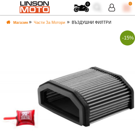
0
0
Части За Мотори
ВЪЗДУШНИ ФИЛТРИ
Магазин
-15%
ВКА
ВКА
ТИ