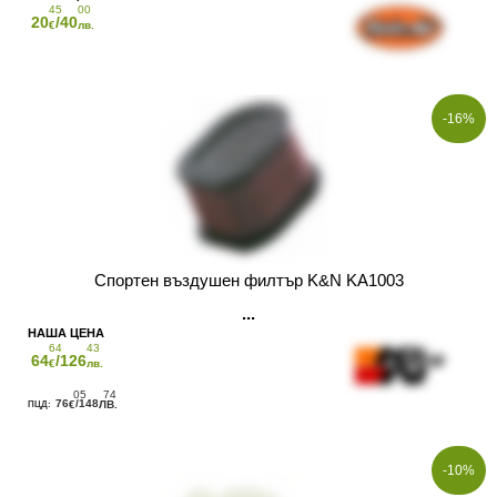
45
00
20
/40
€
лв.
-16%
Спортен въздушен филтър K&N KA1003
64
43
64
/126
€
лв.
05
74
76
/148
€
ЛВ.
-10%