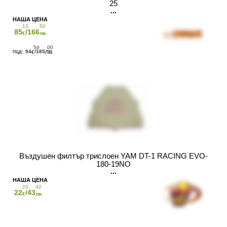
25
13
50
85
/166
€
лв.
59
00
94
/185
€
ЛВ.
Въздушен филтър трислоен YAM DT-1 RACING EVO-
180-19NO
20
42
22
/43
€
лв.