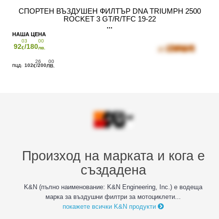
СПОРТЕН ВЪЗДУШЕН ФИЛТЪР DNA TRIUMPH 2500
ROCKET 3 GT/R/TFC 19-22
03
00
92
/180
€
лв.
26
00
102
/200
€
ЛВ.
Произход на марката и кога е
създадена
K&N (пълно наименование: K&N Engineering, Inc.) е водеща
марка за въздушни филтри за мотоциклети...
покажете всички K&N продукти