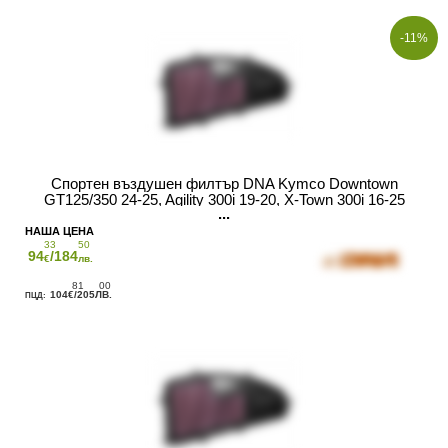
-11%
Спортен въздушен филтър DNA Kymco Downtown
GT125/350 24-25, Agility 300i 19-20, X-Town 300i 16-25
33
50
94
/184
€
лв.
81
00
104
/205
€
ЛВ.