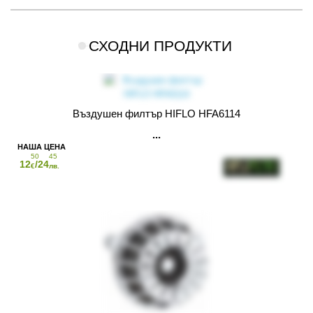
СХОДНИ ПРОДУКТИ
Въздушен филтър HIFLO HFA6114
50
45
12
/24
€
лв.