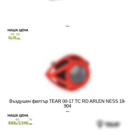
00
00
0
/0
€
лв.
Въздушен филтър TEAR 00-17 TC RD ARLEN NESS 18-
904
60
78
688
/1346
€
лв.