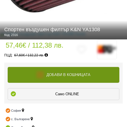
 ЧАСТИ
Спортен въздушен филтър K&N YA1308
Код: 2316
57,46€ / 112,38 лв.
67,60€ / 132,22 лв.
ДОБАВИ В КОШНИЦАТА
Само ONLINE
София
с. Българене
ДУРО ЕКИПИРОВКА