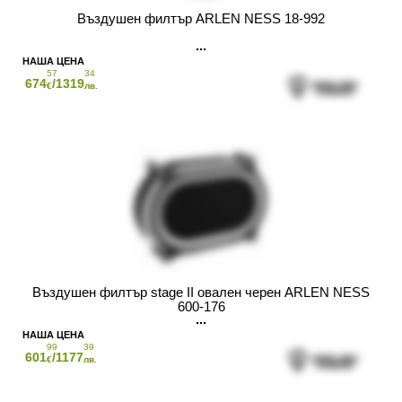
Въздушен филтър ARLEN NESS 18-992
57
34
674
/1319
€
лв.
Въздушен филтър stage II овален черен ARLEN NESS
600-176
99
39
601
/1177
€
лв.