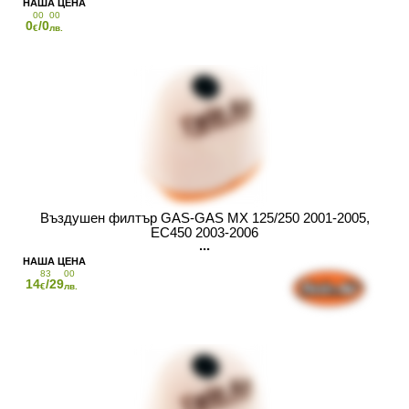
00
00
0
/0
€
лв.
Въздушен филтър GAS-GAS MX 125/250 2001-2005,
EC450 2003-2006
83
00
14
/29
€
лв.