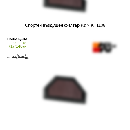
Спортен въздушен филтър K&N KT1108
83
48
71
/140
€
лв.
50
28
84
/165
€
ЛВ.