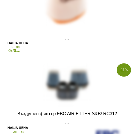
00
00
0
/0
€
лв.
-11%
Въздушен филтър EBC AIR FILTER S&B/ RC312
28
58