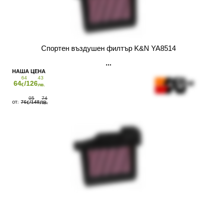
Спортен въздушен филтър K&N YA8514
64
43
64
/126
€
лв.
05
74
76
/148
€
ЛВ.