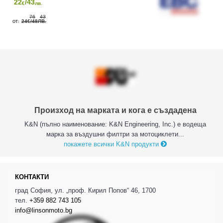
22
/43
€
лв.
76
43
24
/48
€
ЛВ.
Произход на марката и кога е създадена
K&N (пълно наименование: K&N Engineering, Inc.) е водеща
марка за въздушни филтри за мотоциклети...
покажете всички K&N продукти
КОНТАКТИ
град София, ул. „проф. Кирил Попов“ 46, 1700
тел.
+359 882 743 105
info@linsonmoto.bg