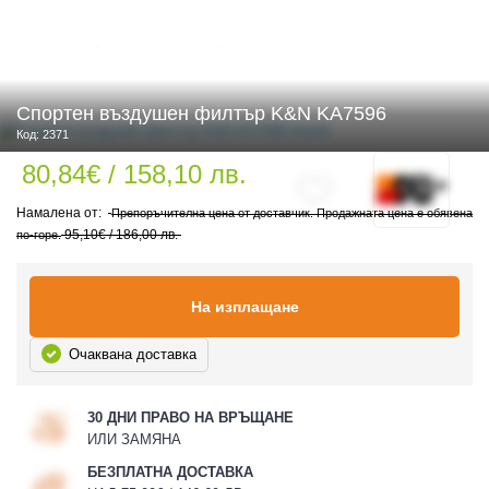
 ЧАСТИ
Спортен въздушен филтър K&N KA7596
Код: 2371
80,84€ / 158,10 лв.
Препоръчителна цена от доставчик. Продажната цена е обявена
95,10€ / 186,00 лв.
по-горе.
На изплащане
Очаквана доставка
30 ДНИ ПРАВО НА ВРЪЩАНЕ
ИЛИ ЗАМЯНА
БЕЗПЛАТНА ДОСТАВКА
ДУРО ЕКИПИРОВКА