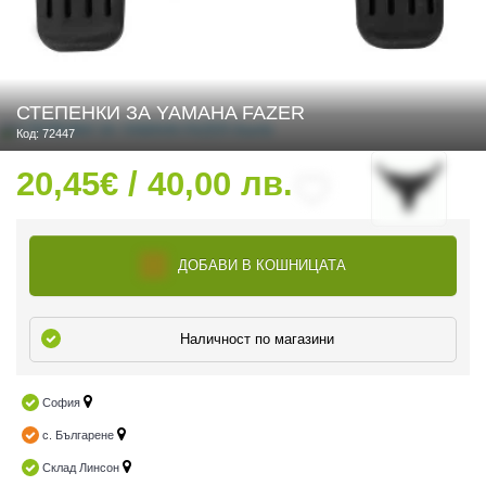
 ЧАСТИ
СТЕПЕНКИ ЗА YAMAHA FAZER
Код: 72447
20,45€ / 40,00 лв.
ДОБАВИ В КОШНИЦАТА
Наличност по магазини
София
с. Българене
Склад Линсон
ДУРО ЕКИПИРОВКА