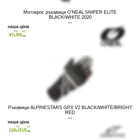
Мотокрос ръкавици O'NEAL SNIPER ELITE
BLACK/WHITE 2020
99
86
47
/93
€
лв.
Ръкавици ALPINESTARS GPX V2 BLACK/WHITE/BRIGHT
RED
00
14
110
/215
€
лв.