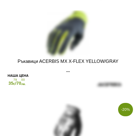
Ръкавици ACERBIS MX X-FLEX YELLOW/GRAY
79
00
35
/70
€
лв.
-20%