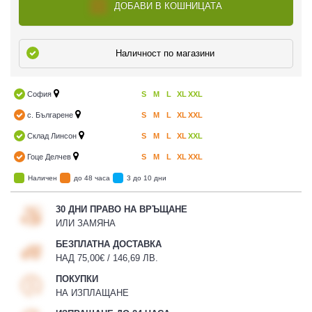
ДОБАВИ В КОШНИЦАТА
Наличност по магазини
София
S
M
L
XL
XXL
с. Българене
S
M
L
XL
XXL
Склад Линсон
S
M
L
XL
XXL
Гоце Делчев
S
M
L
XL
XXL
Наличен
до 48 часа
3 до 10 дни
30 ДНИ ПРАВО НА ВРЪЩАНЕ
ИЛИ ЗАМЯНА
БЕЗПЛАТНА ДОСТАВКА
НАД 75,00€ / 146,69 ЛВ.
ПОКУПКИ
НА ИЗПЛАЩАНЕ