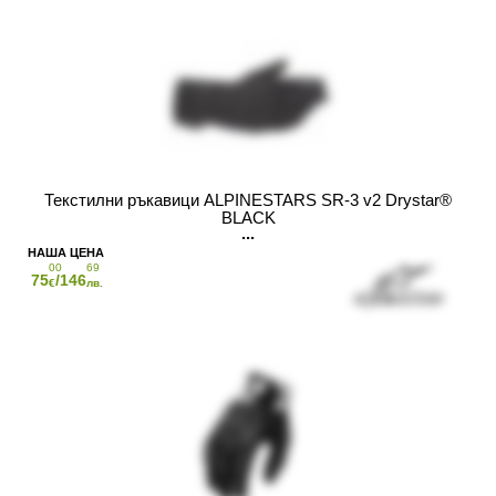
Текстилни ръкавици ALPINESTARS SR-3 v2 Drystar®
BLACK
00
69
75
/146
€
лв.