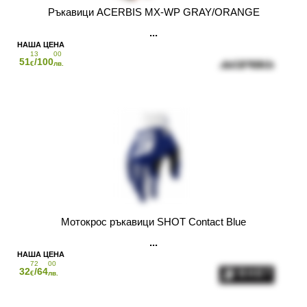
Ръкавици ACERBIS MX-WP GRAY/ORANGE
13
00
51
/100
€
лв.
Мотокрос ръкавици SHOT Contact Blue
72
00
32
/64
€
лв.