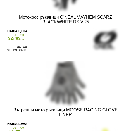
Мотокрос ръкавици O'NEAL MAYHEM SCARZ
BLACK/WHITE DS V.25
31
20
32
/63
€
лв.
39
00
40
/79
€
ЛВ.
Вътрешни мото ръкавици MOOSE RACING GLOVE
LINER
01
00