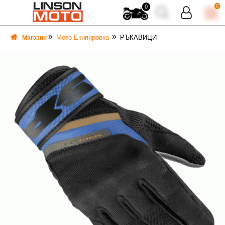
0
0
Мото Екипировка
РЪКАВИЦИ
Магазин
ВКА
ВКА
ТИ