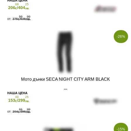
69
25
206
/404
€
лв.
59
00
275
/539
€
ЛВ.
-26%
Мото дънки SECA NIGHT CITY ARM BLACK
00
25
153
/299
€
лв.
01
00
204
/399
€
ЛВ.
-15%