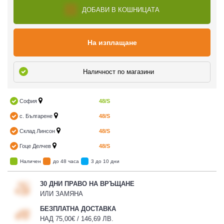
ДОБАВИ В КОШНИЦАТА
На изплащане
Наличност по магазини
София
48/S
с. Българене
48/S
Склад Линсон
48/S
Гоце Делчев
48/S
Наличен
до 48 часа
3 до 10 дни
30 ДНИ ПРАВО НА ВРЪЩАНЕ
ИЛИ ЗАМЯНА
БЕЗПЛАТНА ДОСТАВКА
НАД 75,00€ / 146,69 ЛВ.