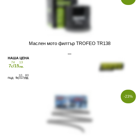
Маслен мото филтър TROFEO TR138
74
13
7
/15
€
лв.
10
80
9
/17
€
ЛВ.
-23%