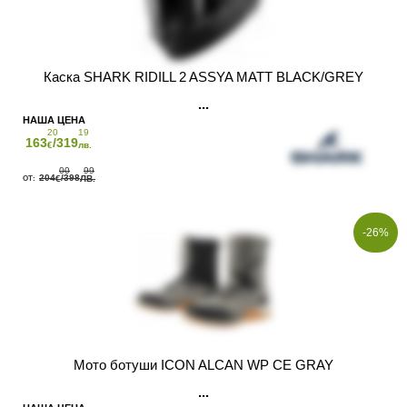
Каска SHARK RIDILL 2 ASSYA MATT BLACK/GREY
20
19
163
/319
€
лв.
00
99
204
/398
€
ЛВ.
-26%
Мото ботуши ICON ALCAN WP CE GRAY