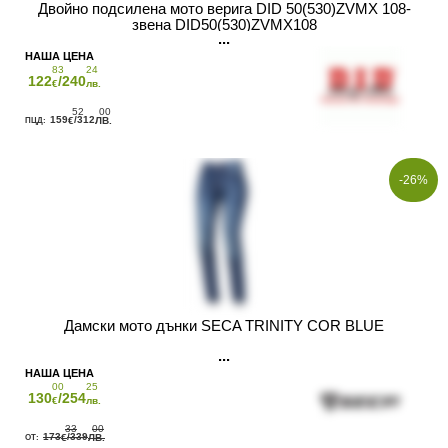
Двойно подсилена мото верига DID 50(530)ZVMX 108-
звена DID50(530)ZVMX108
83
24
122
/240
€
лв.
52
00
159
/312
€
ЛВ.
-26%
Дамски мото дънки SECA TRINITY COR BLUE
00
25
130
/254
€
лв.
33
00
173
/339
€
ЛВ.