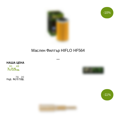
-10%
Маслен Филтър HIFLO HF564
91
48
7
/15
€
лв.
79
20
8
/17
€
ЛВ.
-11%