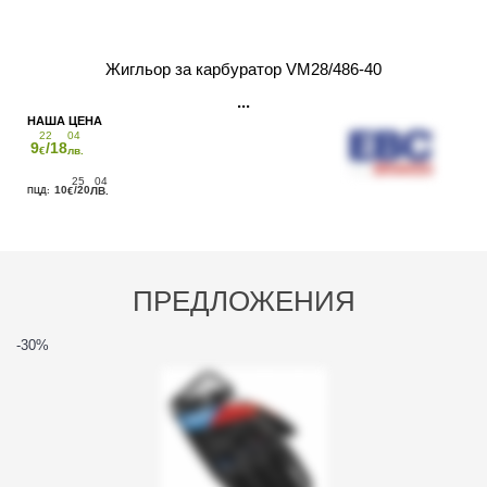
Жигльор за карбуратор VM28/486-40
22
04
9
/18
€
лв.
25
04
10
/20
€
ЛВ.
ПРЕДЛОЖЕНИЯ
-30
%