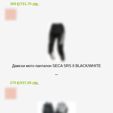
€
лв.
369
/721,70
Дамски мото панталон SECA SRS II BLACK/WHITE
€
лв.
275
/537,85