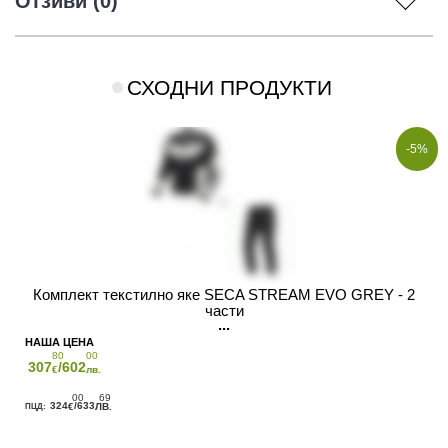
Отзиви (0)
СХОДНИ ПРОДУКТИ
-5%
Комплект текстилно яке SECA STREAM EVO GREY - 2
части
80
00
307
/602
€
лв.
00
69
324
/633
€
ЛВ.