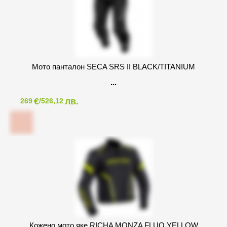
Мото панталон SECA SRS II BLACK/TITANIUM
€
лв.
269
/526,12
Кожено мото яке RICHA MONZA FLUO YELLOW