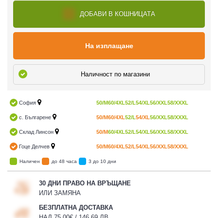
ДОБАВИ В КОШНИЦАТА
На изплащане
Наличност по магазини
София
50/M
60/4XL
52/L
54/XL
56/XXL
58/XXXL
с. Българене
50/M
60/4XL
52/L
54/XL
56/XXL
58/XXXL
Склад Линсон
50/M
60/4XL
52/L
54/XL
56/XXL
58/XXXL
Гоце Делчев
50/M
60/4XL
52/L
54/XL
56/XXL
58/XXXL
Наличен
до 48 часа
3 до 10 дни
30 ДНИ ПРАВО НА ВРЪЩАНЕ
ИЛИ ЗАМЯНА
БЕЗПЛАТНА ДОСТАВКА
НАД 75,00€ / 146,69 ЛВ.