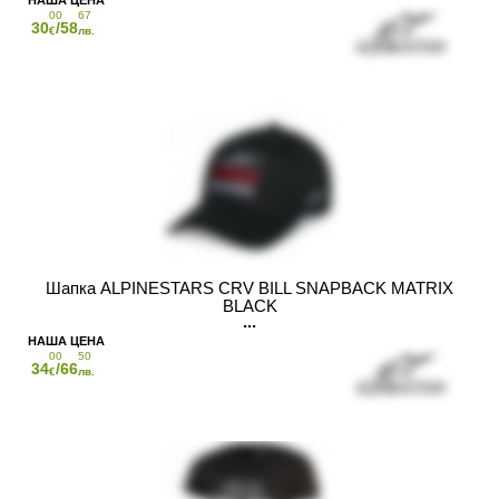
00
67
30
/58
€
лв.
Шапка ALPINESTARS CRV BILL SNAPBACK MATRIX
BLACK
00
50
34
/66
€
лв.