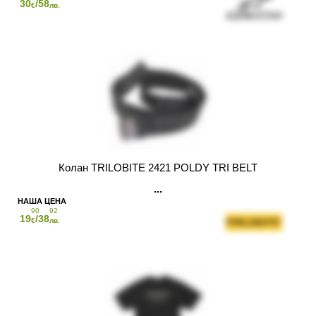
30
/58
€
лв.
Колан TRILOBITE 2421 POLDY TRI BELT
90
92
19
/38
€
лв.