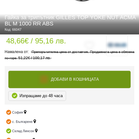
Гайка за трипътник GILLES TOP YOKE NUT ACMA
BL M 1000 RR ABS
 ЧАСТИ
Код: 66047
48,66€ / 95,16 лв.
Препоръчителна цена от доставчик. Продажната цена е обявена
51,22€ / 100,17 лв.
по-горе.
ДОБАВИ В КОШНИЦАТА
Изпращаме до 48 часа
София
с. Българене
Склад Линсон
ДУРО ЕКИПИРОВКА