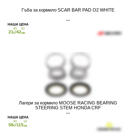
Гъба за кормило SCAR BAR PAD O2 WHITE
95
92
21
/42
€
лв.
Лагери за кормило MOOSE RACING BEARING
STEERING STEM HONDA CRF
90
19
58
/115
€
лв.