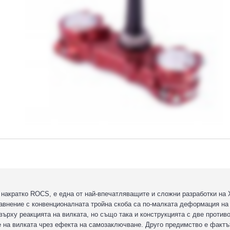
 накратко ROCS, е една от най-впечатляващите и сложни разработки на
равнение с конвенционалната тройна скоба са по-малката деформация на
 върху реакцията на вилката, но също така и конструкцията с две проти
е на вилката чрез ефекта на самозаключване. Друго предимство е фактът