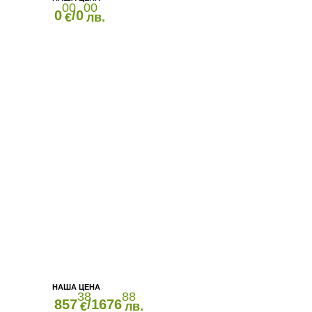
00
00
0
/0
€
лв.
38
88
857
/1676
€
лв.