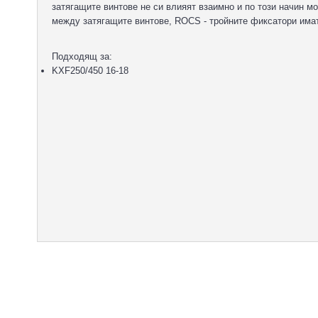
затягащите винтове не си влияят взаимно и по този начин м
между затягащите винтове, ROCS - тройните фиксатори имат 
Подходящ за:
KXF250/450 16-18