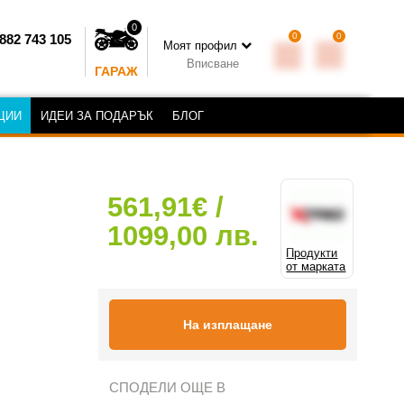
0
0
0
882 743 105
Моят профил
Вписване
ГАРАЖ
ЦИИ
ИДЕИ ЗА ПОДАРЪК
БЛОГ
561,91€ /
1099,00 лв.
Продукти
от марката
На изплащане
СПОДЕЛИ ОЩЕ В