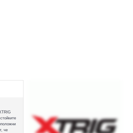
 XTRIG
 стойките
воположни
, че