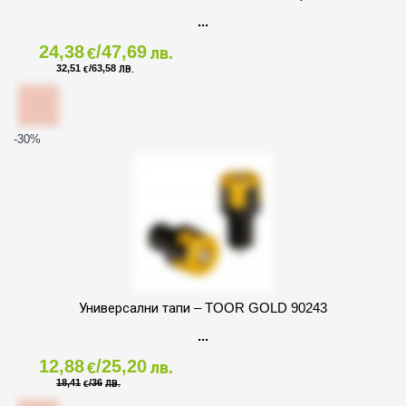
24,38
/47,69
€
лв.
32,51
/63,58
€
ЛВ.
-30
%
Универсални тапи – TOOR GOLD 90243
12,88
/25,20
€
лв.
18,41
/36
€
ЛВ.