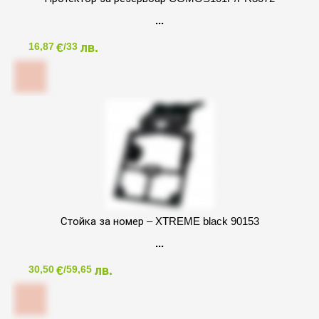
€
лв.
16,87
/33
Стойка за номер – XTREME black 90153
€
лв.
30,50
/59,65