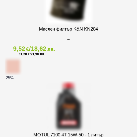
Маслен филтър K&N KN204
9,52
/18,62
€
лв.
11,20
/21,90
€
ЛВ.
-25
%
MOTUL 7100 4T 15W-50 - 1 литър