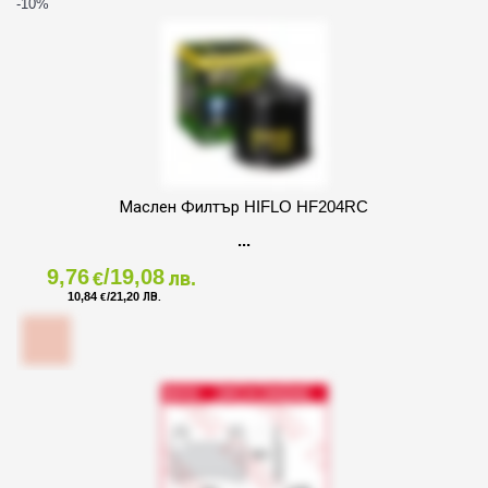
-10
%
Маслен Филтър HIFLO HF204RC
9,76
/19,08
€
лв.
10,84
/21,20
€
ЛВ.