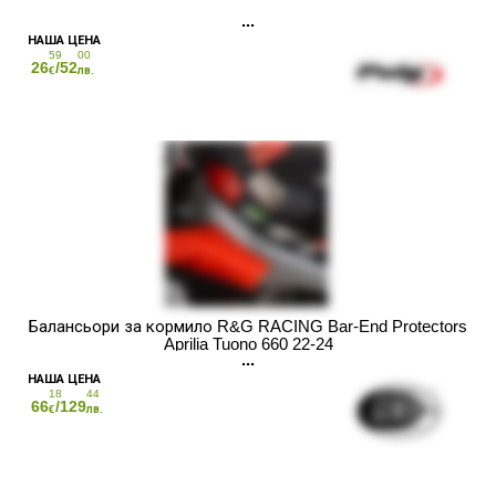
59
00
26
/52
€
лв.
Балансьори за кормило R&G RACING Bar-End Protectors
Aprilia Tuono 660 22-24
18
44
66
/129
€
лв.