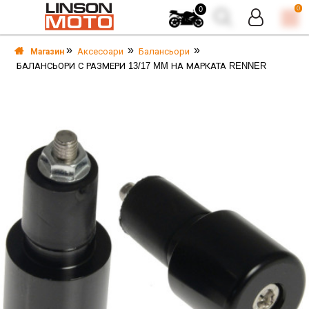
0
0
Аксесоари
Балансьори
Магазин
БАЛАНСЬОРИ С РАЗМЕРИ 13/17 MM НА МАРКАТА RENNER
А
А
И