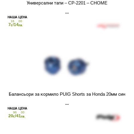
Универсални тапи – CP-2201 – CHOME
16
00
7
/14
€
лв.
Балансьори за кормило PUIG Shorts за Honda 20мм син
96
00
20
/41
€
лв.