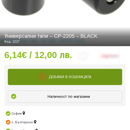
СТИ
Универсални тапи – CP-2205 – BLACK
Код: 2227
6,14€ / 12,00 лв.
ДОБАВИ В КОШНИЦАТА
Наличност по магазини
София
с. Българене
УРО ЕКИПИРОВКА