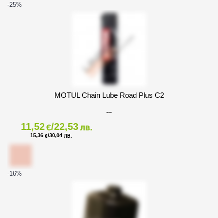
-25
%
MOTUL Chain Lube Road Plus C2
11,52
/22,53
€
лв.
15,36
/30,04
€
ЛВ.
-16
%