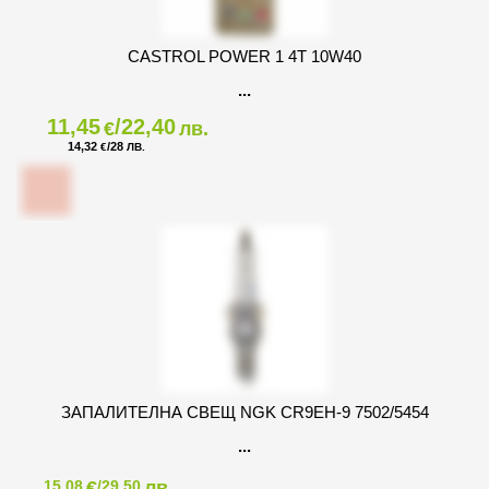
CASTROL POWER 1 4T 10W40
11,45
/22,40
€
лв.
14,32
/28
€
ЛВ.
ЗАПАЛИТЕЛНА СВЕЩ NGK CR9EH-9 7502/5454
€
лв.
15,08
/29,50