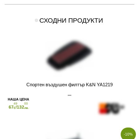
СХОДНИ ПРОДУКТИ
Спортен въздушен филтър K&N YA1219
49
00
67
/132
€
лв.
-10%