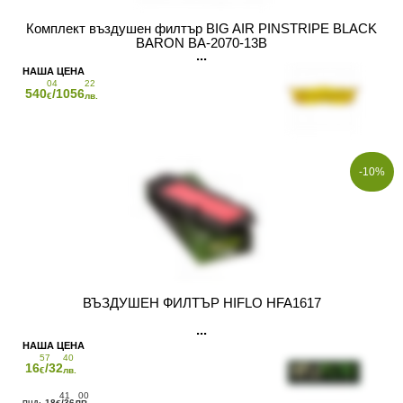
Комплект въздушен филтър BIG AIR PINSTRIPE BLACK
BARON BA-2070-13B
04
22
540
/1056
€
лв.
-10%
ВЪЗДУШЕН ФИЛТЪР HIFLO HFA1617
57
40
16
/32
€
лв.
41
00
18
/36