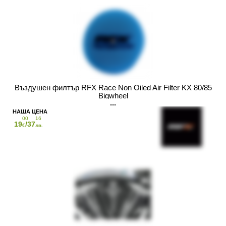
Въздушен филтър RFX Race Non Oiled Air Filter KX 80/85
Bigwheel
00
16
19
/37
€
лв.