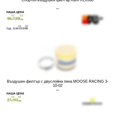
92
55
96
/189
€
лв.
02
00
114
/223
€
ЛВ.
Въздушен филтър с двуслойна пяна MOOSE RACING 3-
10-02
54
86
27
/53
€
лв.