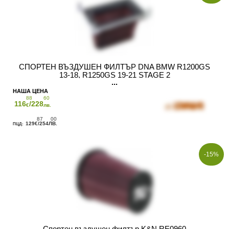
СПОРТЕН ВЪЗДУШЕН ФИЛТЪР DNA BMW R1200GS
13-18, R1250GS 19-21 STAGE 2
88
60
116
/228
€
лв.
87
00
129
/254
€
ЛВ.
-15%
Спортен въздушен филтър K&N RE0960