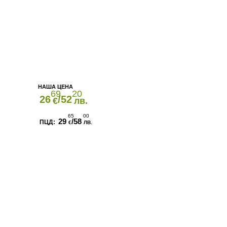
69
20
26
/52
€
лв.
65
00
29
/58
€
ЛВ.