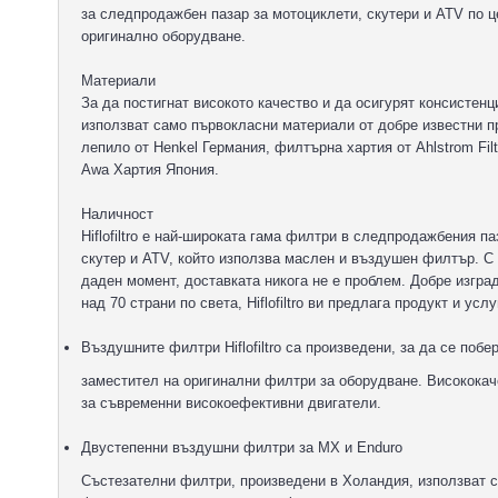
за следпродажбен пазар за мотоциклети, скутери и ATV по ц
оригинално оборудване.
Материали
За да постигнат високото качество и да осигурят консистенци
използват само първокласни материали от добре известни п
лепило от Henkel Германия, филтърна хартия от Ahlstrom Filtr
Awa Хартия Япония.
Наличност
Hiflofiltro е най-широката гама филтри в следпродажбения п
скутер и ATV, който използва маслен и въздушен филтър. С 
даден момент, доставката никога не е проблем. Добре изг
над 70 страни по света, Hiflofiltro ви предлага продукт и усл
Въздушните филтри Hiflofiltro са произведени, за да се поб
заместител на оригинални филтри за оборудване. Високока
за съвременни високоефективни двигатели.
Двустепенни въздушни филтри за MX и Enduro
Състезателни филтри, произведени в Холандия, използват 