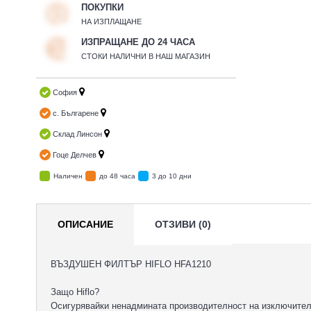
ПОКУПКИ
НА ИЗПЛАЩАНЕ
ИЗПРАЩАНЕ ДО 24 ЧАСА
СТОКИ НАЛИЧНИ В НАШ МАГАЗИН
София
с. Българене
Склад Линсон
Гоце Делчев
Наличен
до 48 часа
3 до 10 дни
ОПИСАНИЕ
ОТЗИВИ (0)
ВЪЗДУШЕН ФИЛТЪР HIFLO HFA1210
Защо Hiflo?
Осигурявайки ненадмината производителност на изключително