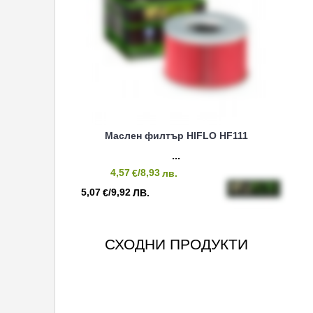
Маслен филтър HIFLO HF111
4,57
/8,93
€
лв.
5,07
/9,92
€
ЛВ.
СХОДНИ ПРОДУКТИ