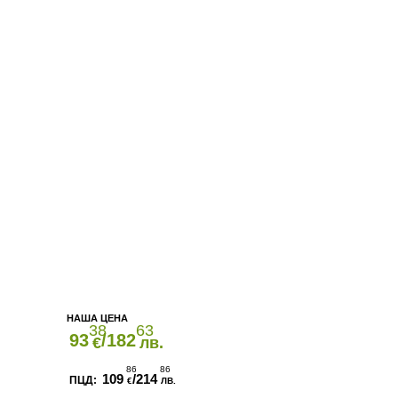
38
63
93
/182
€
лв.
86
86
109
/214
€
ЛВ.