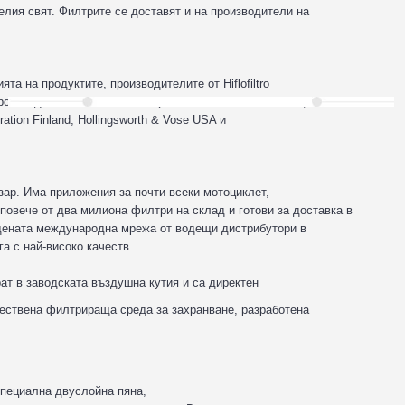
елия свят. Филтрите се доставят и на производители на
ята на продуктите, производителите от Hiflofiltro
роизводители: стомана от Toyota Tsusho и NKK Япония,
ation Finland, Hollingsworth & Vose USA и
азар. Има приложения за почти всеки мотоциклет,
повече от два милиона филтри на склад и готови за доставка в
радената международна мрежа от водещи дистрибутори в
уга с най-високо качеств
ерат в заводската въздушна кутия и са директен
чествена филтрираща среда за захранване, разработена
специална двуслойна пяна,