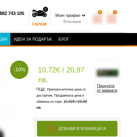
0
0
0
882 743 105
Моят профил
Вписване
ГАРАЖ
ЦИИ
ИДЕИ ЗА ПОДАРЪК
БЛОГ
10,72€ / 20,97
-10%
лв.
Продукти
Препоръчителна цена от
от марката
доставчик. Продажната цена е
11,92€ / 23,30
обявена по-горе.
лв.
ДОБАВИ В КОШНИЦАТА