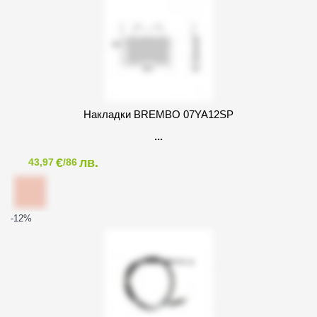
Накладки BREMBO 07YA12SP
€
лв.
43,97
/86
-12
%