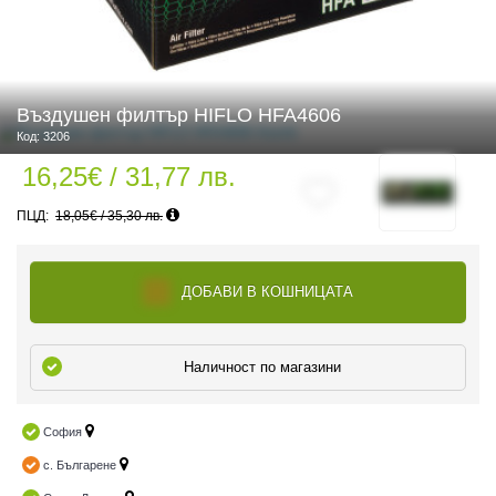
 ЧАСТИ
Въздушен филтър HIFLO HFA4606
Код: 3206
16,25€ / 31,77 лв.
18,05€ / 35,30 лв.
ДОБАВИ В КОШНИЦАТА
Наличност по магазини
София
с. Българене
ДУРО ЕКИПИРОВКА