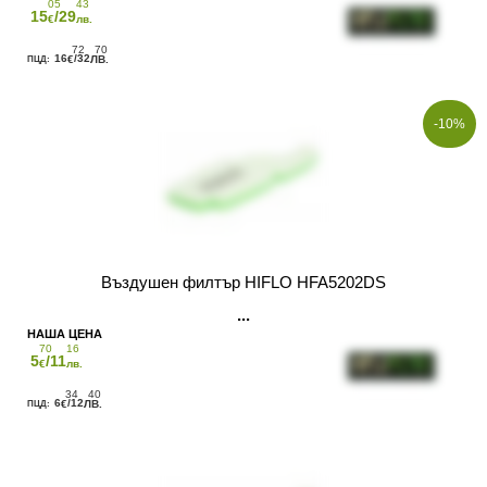
05
43
15
/29
€
лв.
72
70
16
/32
€
ЛВ.
-10%
Въздушен филтър HIFLO HFA5202DS
70
16
5
/11
€
лв.
34
40
6
/12
€
ЛВ.