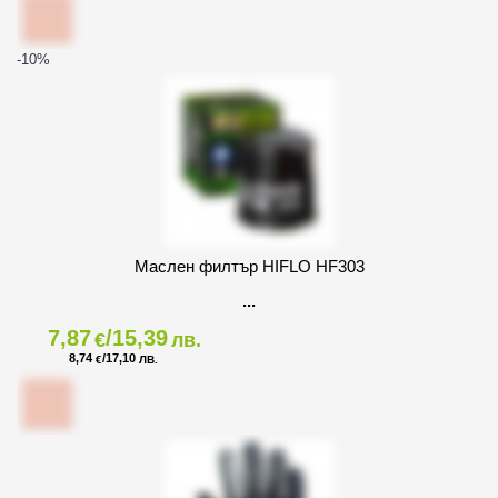
-10
%
Маслен филтър HIFLO HF303
7,87
/15,39
€
лв.
8,74
/17,10
€
ЛВ.