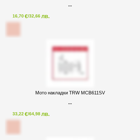
€
лв.
16,70
/32,66
Мото накладки TRW MCB611SV
€
лв.
33,22
/64,98