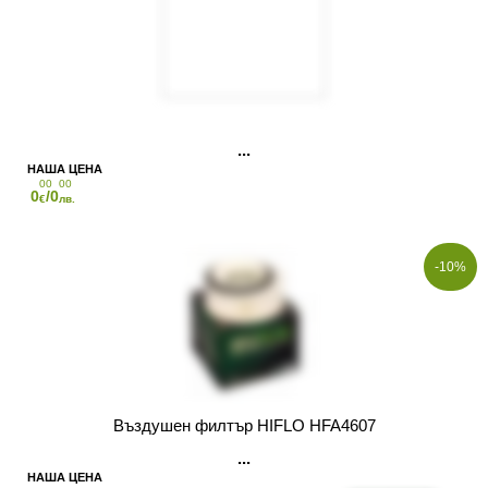
00
00
0
/0
€
лв.
-10%
Въздушен филтър HIFLO HFA4607