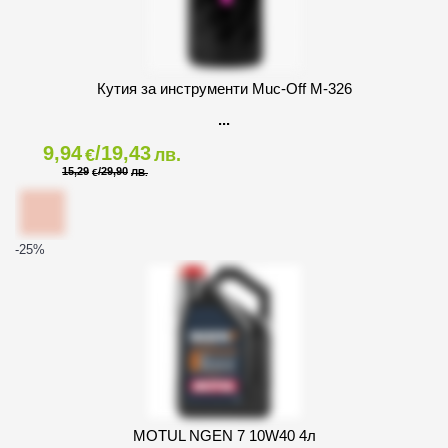
Кутия за инструменти Muc-Off M-326
9,94
/19,43
€
лв.
15,29
/29,90
€
ЛВ.
-25
%
MOTUL NGEN 7 10W40 4л