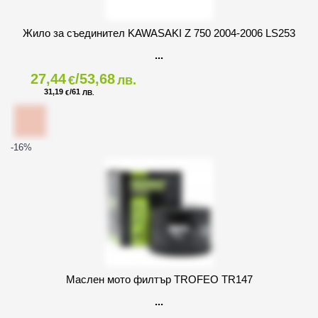
Жило за съединител KAWASAKI Z 750 2004-2006 LS253
27,44
/53,68
€
лв.
31,19
/61
€
ЛВ.
-16
%
Маслен мото филтър TROFEO TR147