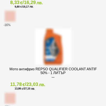
8,33
/16,29
€
лв.
9,80
/19,17
€
ЛВ.
-16
%
Мото антифриз REPSO QUALIFIER COOLANT ANTIF
50% - 1 ЛИТЪР
11,78
/23,03
€
лв.
13,86
/27,10
€
ЛВ.