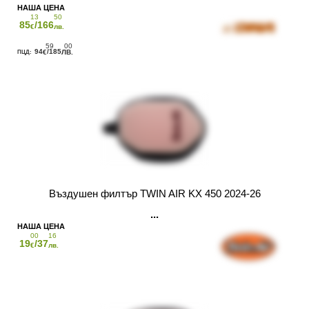
13
50
85
/166
€
лв.
59
00
94
/185
€
ЛВ.
Въздушен филтър TWIN AIR KX 450 2024-26
00
16
19
/37
€
лв.