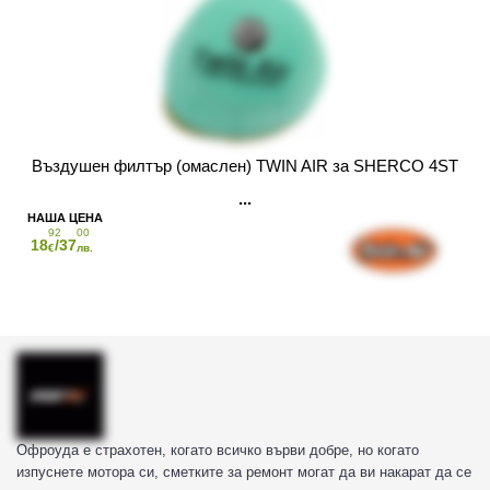
Въздушен филтър (омаслен) TWIN AIR за SHERCO 4ST
92
00
18
/37
€
лв.
Офроуда е страхотен, когато всичко върви добре, но когато
изпуснете мотора си, сметките за ремонт могат да ви накарат да се