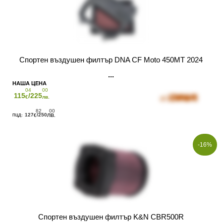
Спортен въздушен филтър DNA CF Moto 450MT 2024
04
00
115
/225
€
лв.
82
00
127
/250
€
ЛВ.
-16%
Спортен въздушен филтър K&N CBR500R