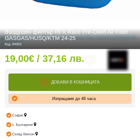
 ЧАСТИ
Въздушен филтър RFX Race Pre-Oiled Air Filter
GASGAS/HUSQ/KTM 24-25
Код: 84993
19,00€ / 37,16 лв.
ДОБАВИ В КОШНИЦАТА
Изпращаме до 48 часа
София
с. Българене
Склад Линсон
ДУРО ЕКИПИРОВКА