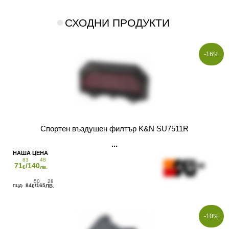
СХОДНИ ПРОДУКТИ
-16%
Спортен въздушен филтър K&N SU7511R
83
48
71
/140
€
лв.
50
28
84
/165
€
ЛВ.
-10%