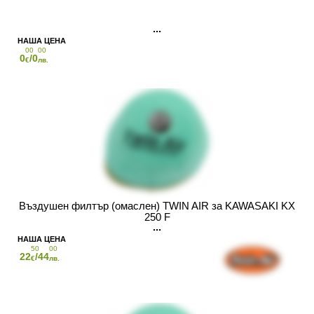
00
00
0
/0
€
лв.
Въздушен филтър (омаслен) TWIN AIR за KAWASAKI KX
250 F
50
00
22
/44
€
лв.