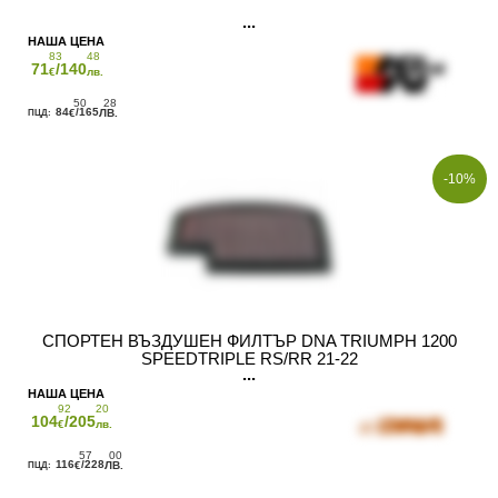
83
48
71
/140
€
лв.
50
28
84
/165
€
ЛВ.
-10%
СПОРТЕН ВЪЗДУШЕН ФИЛТЪР DNA TRIUMPH 1200
SPEEDTRIPLE RS/RR 21-22
92
20
104
/205
€
лв.
57
00
116
/228
€
ЛВ.