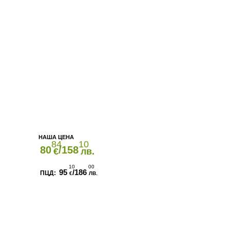
84
10
80
/158
€
лв.
10
00
95
/186
€
ЛВ.