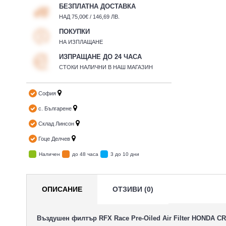
БЕЗПЛАТНА ДОСТАВКА
НАД 75,00€ / 146,69 ЛВ.
ПОКУПКИ
НА ИЗПЛАЩАНЕ
ИЗПРАЩАНЕ ДО 24 ЧАСА
СТОКИ НАЛИЧНИ В НАШ МАГАЗИН
София
с. Българене
Склад Линсон
Гоце Делчев
Наличен
до 48 часа
3 до 10 дни
ОПИСАНИЕ
ОТЗИВИ (0)
Въздушен филтър RFX Race Pre-Oiled Air Filter HONDA CR