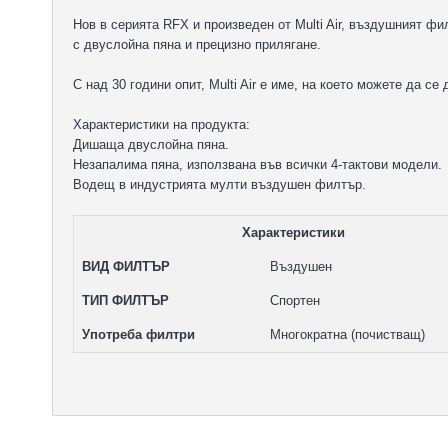
Нов в серията RFX и произведен от Multi Air, въздушният ф
с двуслойна пяна и прецизно прилягане.
С над 30 години опит, Multi Air е име, на което можете да се 
Характеристики на продукта:
Дишаща двуслойна пяна.
Незапалима пяна, използвана във всички 4-тактови модели.
Водещ в индустрията мулти въздушен филтър.
Характеристики
ВИД ФИЛТЪР
Въздушен
ТИП ФИЛТЪР
Спортен
Употреба филтри
Многократна (почистващ)