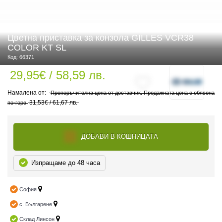
Цветна приставка за конзола GILLES VCR38
 ЧАСТИ
COLOR KT SL
Код: 66371
29,95€ / 58,59 лв.
Препоръчителна цена от доставчик. Продажната цена е обявена
31,53€ / 61,67 лв.
по-горе.
ДОБАВИ В КОШНИЦАТА
Изпращаме до 48 часа
София
с. Българене
Склад Линсон
ДУРО ЕКИПИРОВКА