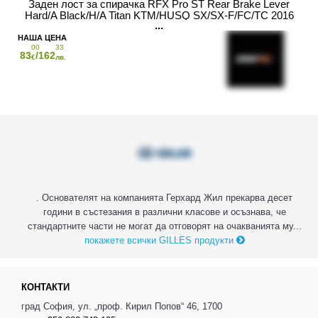
Заден лост за спирачка RFX Pro ST Rear Brake Lever
Hard/A Black/H/A Titan KTM/HUSQ SX/SX-F/FC/TC 2016
00
33
83
/162
€
лв.
. Основателят на компанията Герхард Жил прекарва десет
години в състезания в различни класове и осъзнава, че
стандартните части не могат да отговорят на очакванията му...
покажете всички GILLES продукти
КОНТАКТИ
град София, ул. „проф. Кирил Попов“ 46, 1700