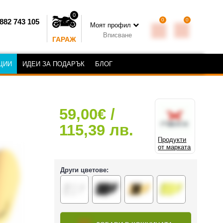
0
0
0
882 743 105
Моят профил
Вписване
ГАРАЖ
ЦИИ
ИДЕИ ЗА ПОДАРЪК
БЛОГ
59,00€ /
115,39 лв.
Продукти
от марката
Други цветове: