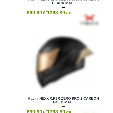
BLACK MATT
699,90
/1368,89
€
лв.
Каска NEXX X.R3R ZERO PRO 2 CARBON
GOLD MATT
699,90
/1368,89
€
лв.