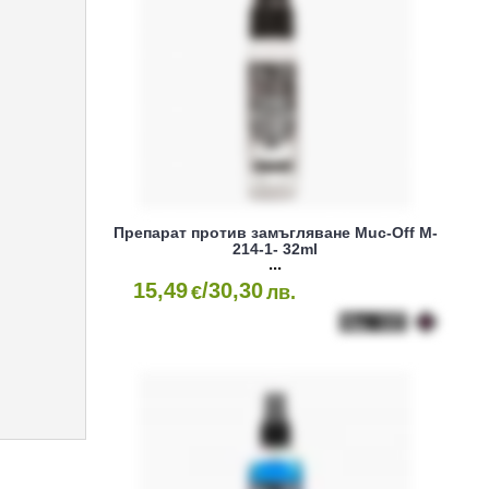
Препарат против замъгляване Muc-Off M-
214-1- 32ml
15,49
/30,30
€
лв.