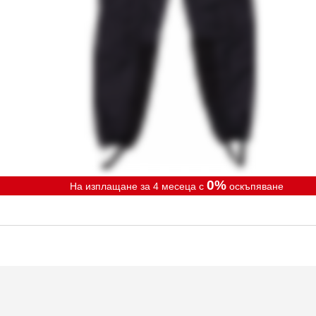
0%
На изплащане за 4 месеца с
оскъпяване