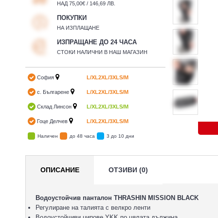
НАД 75,00€ / 146,69 ЛВ.
ПОКУПКИ
НА ИЗПЛАЩАНЕ
ИЗПРАЩАНЕ ДО 24 ЧАСА
СТОКИ НАЛИЧНИ В НАШ МАГАЗИН
София
L/XL
2XL/3XL
S/M
с. Българене
L/XL
2XL/3XL
S/M
Склад Линсон
L/XL
2XL/3XL
S/M
Гоце Делчев
L/XL
2XL/3XL
S/M
Наличен
до 48 часа
3 до 10 дни
ОПИСАНИЕ
ОТЗИВИ (0)
Водоустойчив панталон THRASHIN MISSION BLACK
Регулиране на талията с велкро ленти
Водоустойчиви ципове YKK по цялата дължина