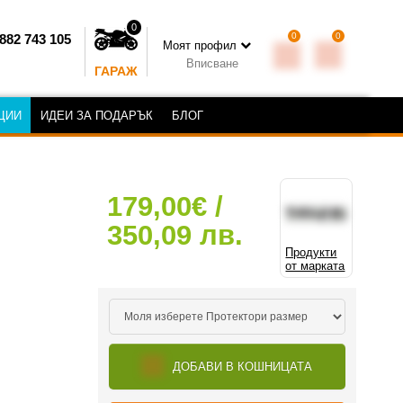
0
0
0
882 743 105
Моят профил
Вписване
ГАРАЖ
ЦИИ
ИДЕИ ЗА ПОДАРЪК
БЛОГ
179,00€ /
350,09 лв.
Продукти
от марката
ДОБАВИ В КОШНИЦАТА