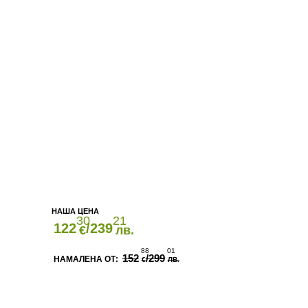
30
21
122
/239
€
лв.
88
01
152
/299
€
ЛВ.