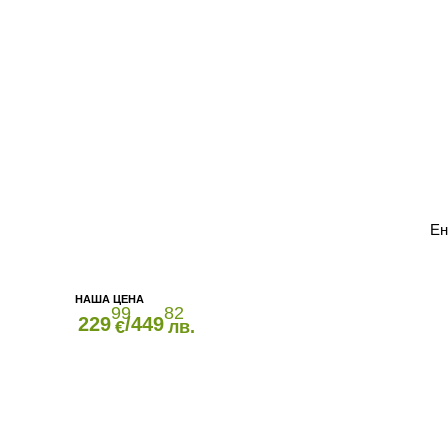
Ен
99
82
229
/449
€
лв.