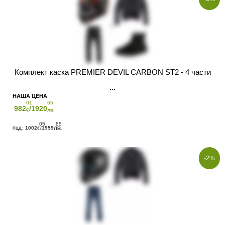
Комплект каска PREMIER DEVIL CARBON ST2 - 4 части
01
65
982
/1920
€
лв.
05
85
1002
/1959
€
ЛВ.
-2%