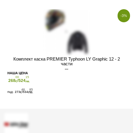
-3%
Комплект каска PREMIER Typhoon LY Graphic 12 - 2
части
00
15
268
/524
€
лв.
46
85
273
/534
€
ЛВ.