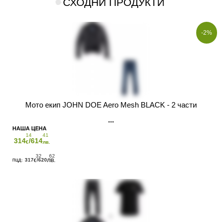
СХОДНИ ПРОДУКТИ
-2%
Мото екип JOHN DOE Aero Mesh BLACK - 2 части
14
41
314
/614
€
лв.
32
62
317
/620
€
ЛВ.