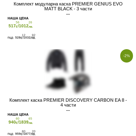
Комплект модуларна каска PREMIER GENIUS EVO
MATT BLACK - 3 части
56
26
517
/1012
€
лв.
12
92
528
/1032
€
ЛВ.
-2%
Комплект каска PREMIER DISCOVERY CARBON EA 8 -
4 части
60
65
940
/1839
€
лв.
80
20
959
/1877
€
ЛВ.