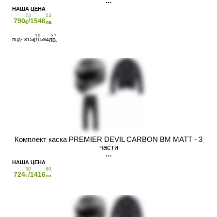
73
53
790
/1546
€
лв.
19
37
815
/1594
€
ЛВ.
Комплект каска PREMIER DEVIL CARBON BM MATT - 3
части
30
60
724
/1416
€
лв.