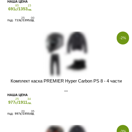
85
15
691
/1353
€
лв.
25
00
713
/1395
€
ЛВ.
-2%
Комплект каска PREMIER Hyper Carbon PS 8 - 4 части
25
34
977
/1911
€
лв.
20
35
997
/1950
€
ЛВ.
-3%