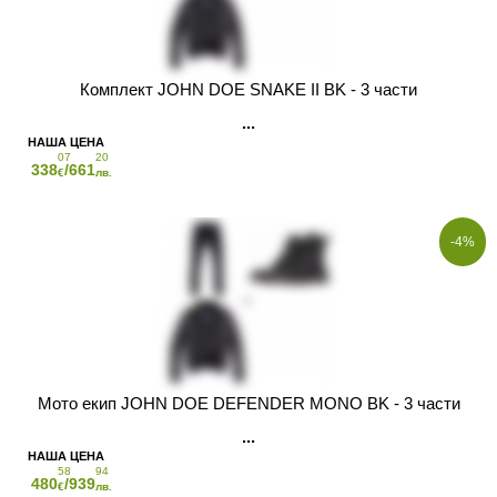
Комплект JOHN DOE SNAKE II BK - 3 части
07
20
338
/661
€
лв.
-4%
Мото екип JOHN DOE DEFENDER MONO BK - 3 части
58
94
480
/939
€
лв.