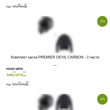
45
01
495
/969
€
ЛВ.
-2%
Комплект каска PREMIER DEVIL CARBON - 2 части
63
99
549
/1074
€
лв.
19
85
555
/1085
€
ЛВ.
-4%