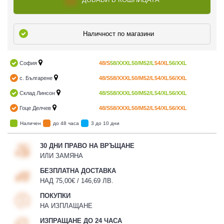
Наличност по магазини
София
48/S
58/XXXL
50/M
52/L
54/XL
56/XXL
с. Българене
48/S
58/XXXL
50/M
52/L
54/XL
56/XXL
Склад Линсон
48/S
58/XXXL
50/M
52/L
54/XL
56/XXL
Гоце Делчев
48/S
58/XXXL
50/M
52/L
54/XL
56/XXL
Наличен
до 48 часа
3 до 10 дни
30 ДНИ ПРАВО НА ВРЪЩАНЕ
ИЛИ ЗАМЯНА
БЕЗПЛАТНА ДОСТАВКА
НАД 75,00€ / 146,69 ЛВ.
ПОКУПКИ
НА ИЗПЛАЩАНЕ
ИЗПРАЩАНЕ ДО 24 ЧАСА