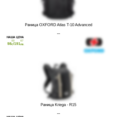
Раница OXFORD Atlas T-10 Advanced
00
67
98
/191
€
лв.
Раница Kriega - R15