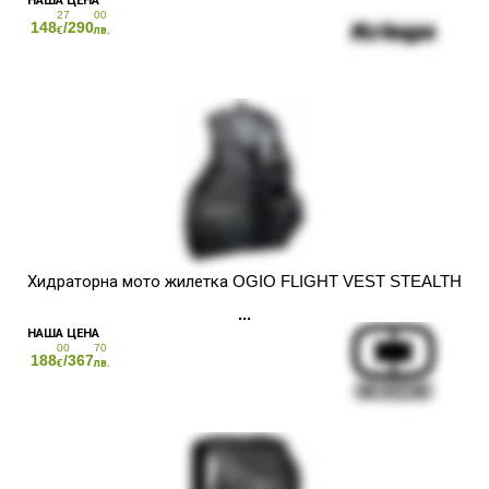
27
00
148
/290
€
лв.
Хидраторна мото жилетка OGIO FLIGHT VEST STEALTH
00
70
188
/367
€
лв.