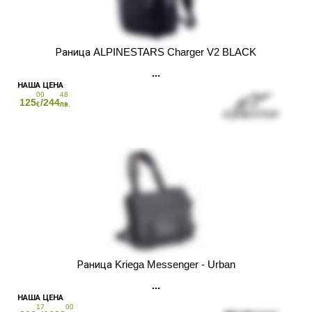
Раница ALPINESTARS Charger V2 BLACK
00
48
125
/244
€
лв.
Раница Kriega Messenger - Urban
17
00