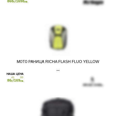
868
/1698
€
лв.
МОТО РАНИЦА RICHA FLASH FLUO YELLOW
41
00
86
/169
€
лв.