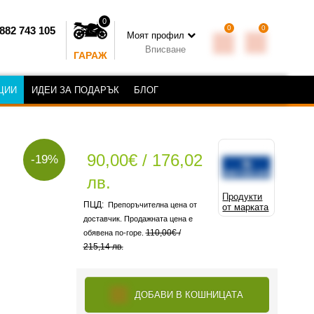
0
0
0
882 743 105
Моят профил
Вписване
ГАРАЖ
ЦИИ
ИДЕИ ЗА ПОДАРЪК
БЛОГ
90,00€ / 176,02
-19%
лв.
Продукти
Препоръчителна цена от
от марката
доставчик. Продажната цена е
110,00€ /
обявена по-горе.
215,14 лв.
ДОБАВИ В КОШНИЦАТА