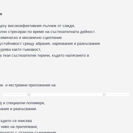
е
рху високоефективния пълнеж от сажди,
илно стресиран по време на състезателната дейност.
химическо и механично сцепление
 устойчивост срещу абразия, нарязвания и разкъсвания.
гурява както гъвкавост,
на тези състезателни терени, където налягането в
ени и екстремни приложения на
д и специални полимери,
ания и разкъсвания.
 където се изисква
 ниво на прилепване,
зполагат с отделни съединения: