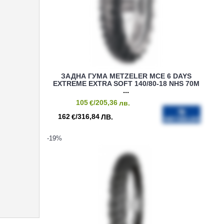
ЗАДНА ГУМА METZELER MCE 6 DAYS
EXTREME EXTRA SOFT 140/80-18 NHS 70M
105
/205,36
€
лв.
162
/316,84
€
ЛВ.
-19
%