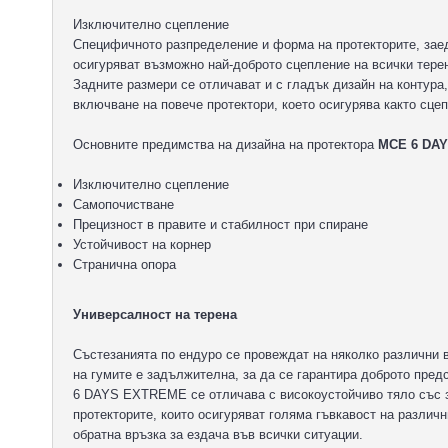
Изключително сцепление
Специфичното разпределение и форма на протекторите, зае
осигуряват възможно най-доброто сцепление на всички терен
Задните размери се отличават и с гладък дизайн на контура
включване на повече протектори, което осигурява както сцеп
Основните предимства на дизайна на протектора
MCE 6 DA
Изключително сцепление
Самопочистване
Прецизност в правите и стабилност при спиране
Устойчивост на корнер
Странична опора
Универсалност на терена
Състезанията по ендуро се провеждат на няколко различни 
на гумите е задължителна, за да се гарантира доброто пред
6 DAYS EXTREME се отличава с високоустойчиво тяло със 
протекторите, които осигуряват голяма гъвкавост на различ
обратна връзка за ездача във всички ситуации.