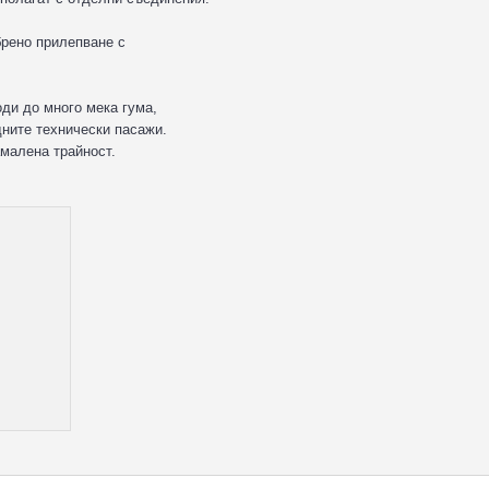
брено прилепване с
ди до много мека гума,
дните технически пасажи.
амалена трайност.