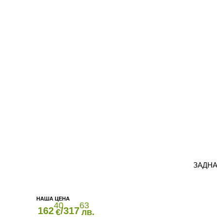
ЗАДНА
40
63
162
/317
€
лв.