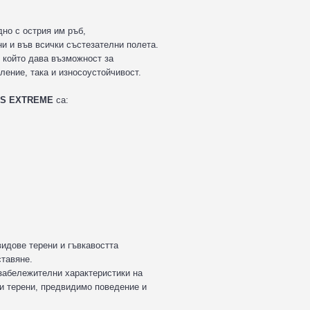
дно с острия им ръб,
и и във всички състезателни полета.
, който дава възможност за
ление, така и износоустойчивост.
YS EXTREME
са:
видове терени и гъвкавостта
ставяне.
забележителни характеристики на
ни терени, предвидимо поведение и