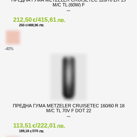
M/C TL (60W) F
212,50
/415,61
€
лв.
250
/488,96
€
ЛВ.
-40
%
ПРЕДНА ГУМА METZELER CRUISETEC 160/60 R 18
M/C TL 70V F DOT 22
113,51
/222,01
€
лв.
189,18
/370
€
ЛВ.