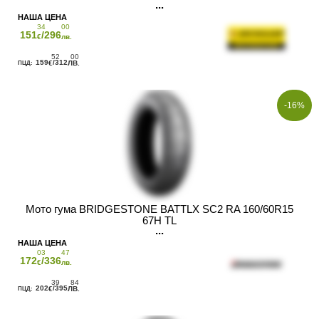
34
00
151
/296
€
лв.
52
00
159
/312
€
ЛВ.
-16%
Мото гума BRIDGESTONE BATTLX SC2 RA 160/60R15
67H TL
03
47
172
/336
€
лв.
39
84
202
/395
€
ЛВ.