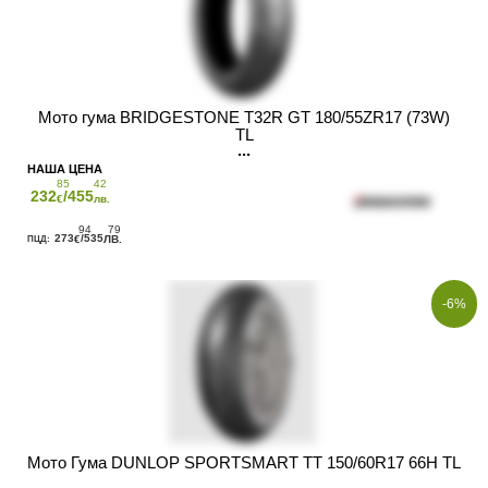
Мото гума BRIDGESTONE T32R GT 180/55ZR17 (73W)
TL
85
42
232
/455
€
лв.
94
79
273
/535
€
ЛВ.
-6%
Мото Гума DUNLOP SPORTSMART TT 150/60R17 66H TL