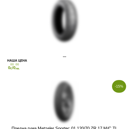
00
00
0
/0
€
лв.
-15%
Предна гума Metzeler Sportec 01 120/70 ZR 17 M/C TL