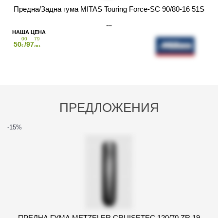
Предна/Задна гума MITAS Touring Force-SC 90/80-16 51S
00
79
50
/97
€
лв.
ПРЕДЛОЖЕНИЯ
-15
%
ПРЕДНА ГУМА METZELER CRUISETEC 120/70 ZR 19