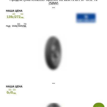
(58W)
40
64
139
/272
€
лв.
00
76
164
/320
€
ЛВ.
00
00
0
/0
€
лв.