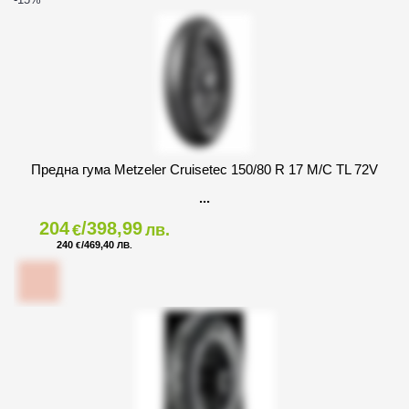
Предна гума Metzeler Cruisetec 150/80 R 17 M/C TL 72V
204
/398,99
€
лв.
240
/469,40
€
ЛВ.