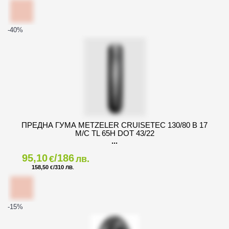
-40
%
ПРЕДНА ГУМА METZELER CRUISETEC 130/80 B 17
M/C TL 65H DOT 43/22
95,10
/186
€
лв.
158,50
/310
€
ЛВ.
-15
%