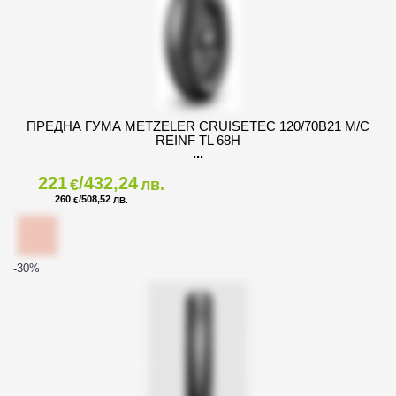
ПРЕДНА ГУМА METZELER CRUISETEC 120/70B21 M/C
REINF TL 68H
221
/432,24
€
лв.
260
/508,52
€
ЛВ.
-30
%