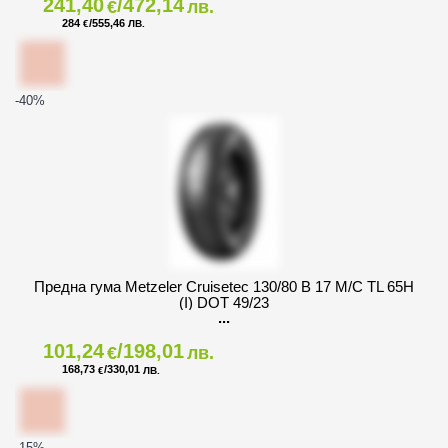
241,40
/472,14
€
лв.
284
/555,46
€
ЛВ.
-40
%
Предна гума Metzeler Cruisetec 130/80 B 17 M/C TL 65H
(I) DOT 49/23
101,24
/198,01
€
лв.
168,73
/330,01
€
ЛВ.
-15
%