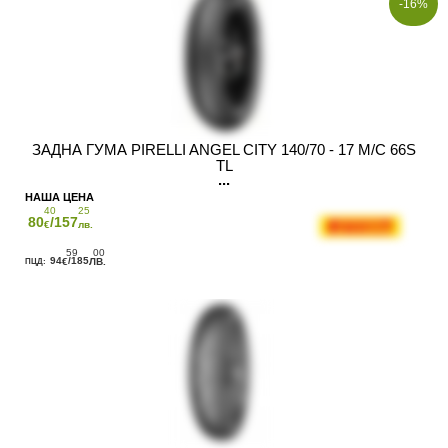
-16%
ЗАДНА ГУМА PIRELLI ANGEL CITY 140/70 - 17 M/C 66S
TL
40
25
80
/157
€
лв.
59
00
94
/185
€
ЛВ.