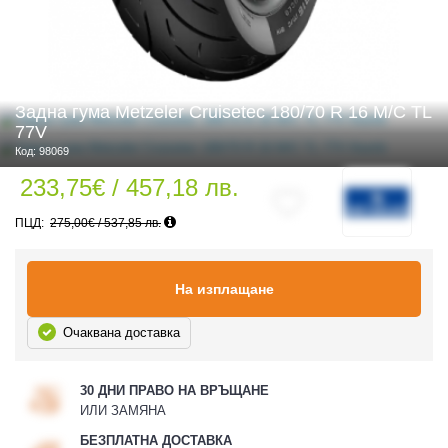
 ЧАСТИ
Задна гума Metzeler Cruisetec 180/70 R 16 M/C TL
77V
Код: 98069
233,75€ / 457,18 лв.
275,00€ / 537,85 лв.
На изплащане
Очаквана доставка
30 ДНИ ПРАВО НА ВРЪЩАНЕ
ИЛИ ЗАМЯНА
БЕЗПЛАТНА ДОСТАВКА
ДУРО ЕКИПИРОВКА