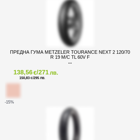
ПРЕДНА ГУМА METZELER TOURANCE NEXT 2 120/70
R 19 M/C TL 60V F
138,56
/271
€
лв.
150,83
/295
€
ЛВ.
-15
%