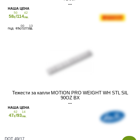
50
42
58
/114
€
лв.
00
13
65
/127
€
ЛВ.
Тежести за капли MOTION PRO WEIGHT WH STL SIL
90OZ BX
62
14
47
/93
€
лв.
DOT 49/17