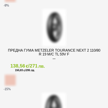
-9
%
ПРЕДНА ГУМА METZELER TOURANCE NEXT 2 110/80
R 19 M/C TL 59V F
138,56
/271
€
лв.
150,83
/295
€
ЛВ.
-15
%