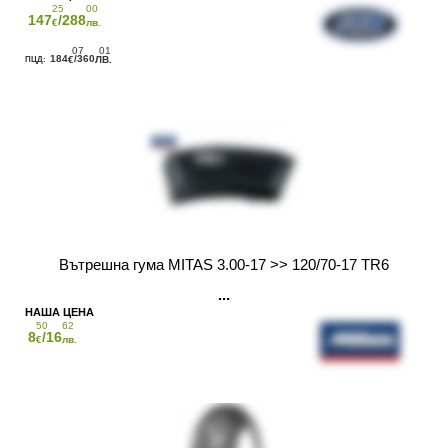
25
00
147
/288
€
лв.
07
01
184
/360
€
ЛВ.
Вътрешна гума MITAS 3.00-17 >> 120/70-17 TR6
50
62
8
/16
€
лв.