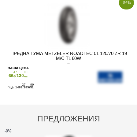
-56%
ПРЕДНА ГУМА METZELER ROADTEC 01 120/70 ZR 19
M/C TL 60W
47
00
66
/130
€
лв.
27
99
148
/289
€
ЛВ.
ПРЕДЛОЖЕНИЯ
-9
%