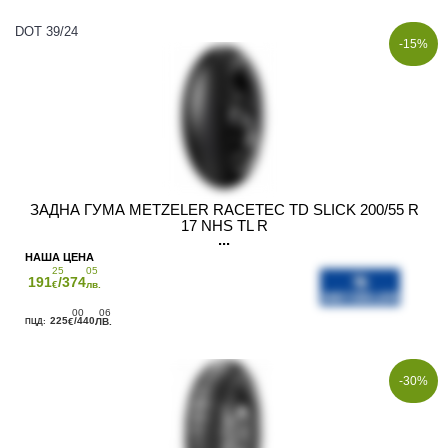
DOT 39/24
-15%
ЗАДНА ГУМА METZELER RACETEC TD SLICK 200/55 R
17 NHS TL R
25
05
191
/374
€
лв.
00
06
225
/440
€
ЛВ.
-30%