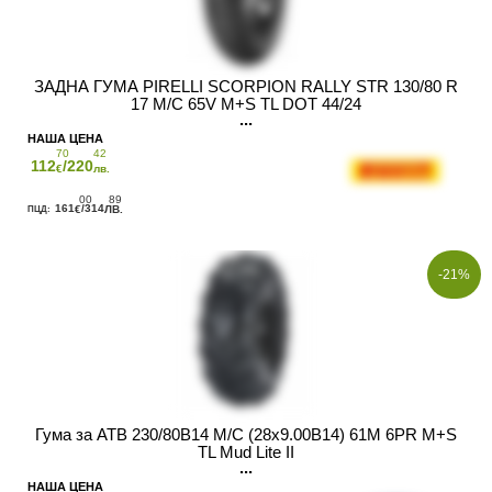
ЗАДНА ГУМА PIRELLI SCORPION RALLY STR 130/80 R
17 M/C 65V M+S TL DOT 44/24
70
42
112
/220
€
лв.
00
89
161
/314
€
ЛВ.
-21%
Гума за АТВ 230/80B14 M/C (28x9.00B14) 61M 6PR M+S
TL Mud Lite II