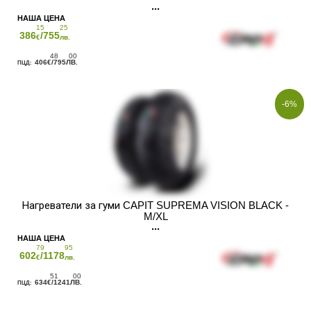
15
25
386
/755
€
лв.
48
00
406
/795
€
ЛВ.
-6%
Нагреватели за гуми CAPIT SUPREMA VISION BLACK -
M/XL
79
95
602
/1178
€
лв.
51
00
634
/1241
€
ЛВ.