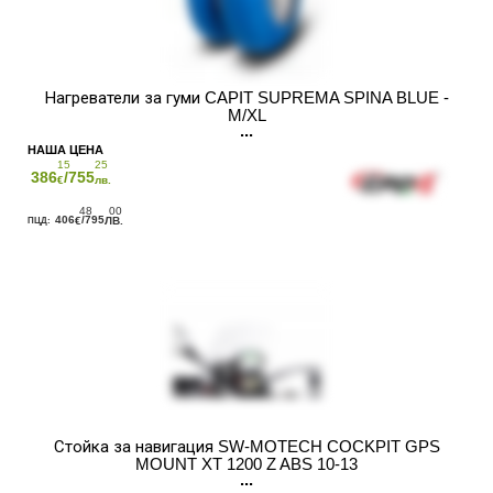
Нагреватели за гуми CAPIT SUPREMA SPINA BLUE -
M/XL
15
25
386
/755
€
лв.
48
00
406
/795
€
ЛВ.
Стойка за навигация SW-MOTECH COCKPIT GPS
MOUNT XT 1200 Z ABS 10-13