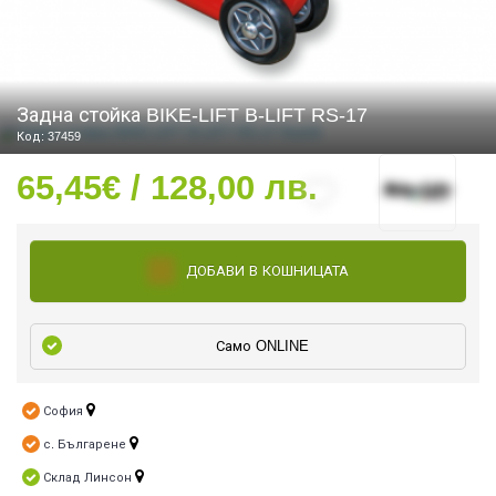
СТИ
Задна стойка BIKE-LIFT B-LIFT RS-17
Код: 37459
65,45€ / 128,00 лв.
ДОБАВИ В КОШНИЦАТА
Само ONLINE
София
с. Българене
Склад Линсон
УРО ЕКИПИРОВКА