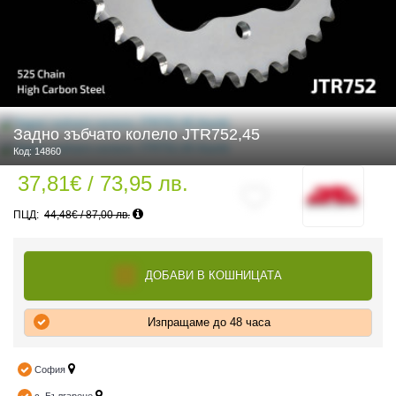
 ЧАСТИ
Задно зъбчато колело JTR752,45
Код: 14860
37,81€ / 73,95 лв.
44,48€ / 87,00 лв.
ДОБАВИ В КОШНИЦАТА
Изпращаме до 48 часа
София
ДУРО ЕКИПИРОВКА