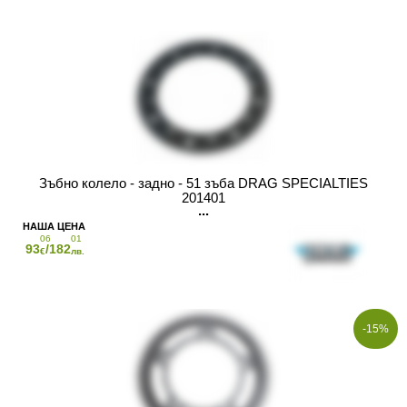
Зъбно колело - задно - 51 зъба DRAG SPECIALTIES
201401
06
01
93
/182
€
лв.
-15%