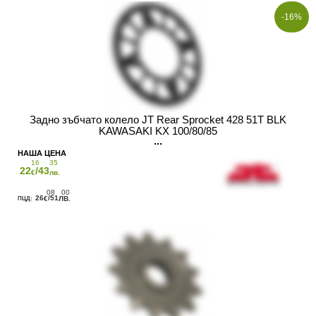
-16%
Задно зъбчато колело JT Rear Sprocket 428 51T BLK
KAWASAKI KX 100/80/85
16
35
22
/43
€
лв.
08
00
26
/51
€
ЛВ.