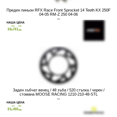
Преден пиньон RFX Race Front Sprocket 14 Teeth KX 250F
04-05 RM-Z 250 04-06
00
29
16
/31
€
лв.
Заден зъбчат венец / 48 зъба / 520 стъпка / черен /
стомана MOOSE RACING 1210-210-48-STL
14
90
31
/60
€
лв.