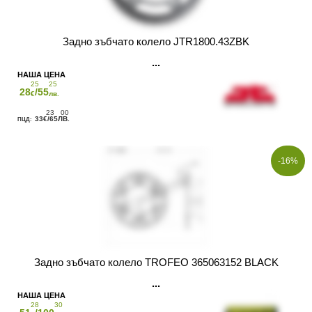
Задно зъбчато колело JTR1800.43ZBK
25
25
28
/55
€
лв.
23
00
33
/65
€
ЛВ.
-16%
Задно зъбчато колело TROFEO 365063152 BLACK
28
30