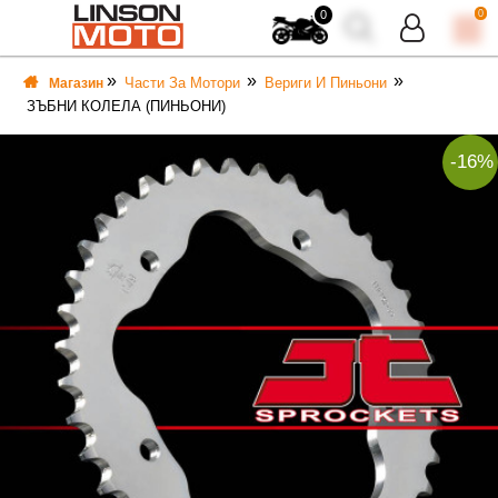
0
0
Части За Мотори
Вериги И Пиньони
Магазин
ЗЪБНИ КОЛЕЛА (ПИНЬОНИ)
-16%
ВКА
ВКА
ТИ