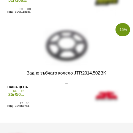
51
/100
€
лв.
33
00
60
/118
€
ЛВ.
-15%
Задно зъбчато колело JTR2014.50ZBK
64
15
25
/50
€
лв.
17
00
30
/59
€
ЛВ.