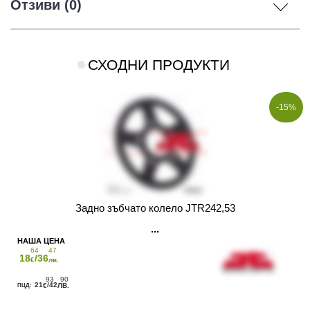
Отзиви (0)
СХОДНИ ПРОДУКТИ
-15%
Задно зъбчато колело JTR242,53
64
47
18
/36
€
лв.
93
90
21
/42
€
ЛВ.