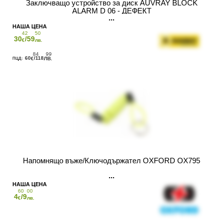
Заключващо устройство за диск AUVRAY BLOCK
ALARM D 06 - ДЕФЕКТ
42
50
30
/59
€
лв.
84
99
60
/118
€
ЛВ.
Напомнящо въже/Ключодържател OXFORD OX795
60
00
4
/9
€
лв.