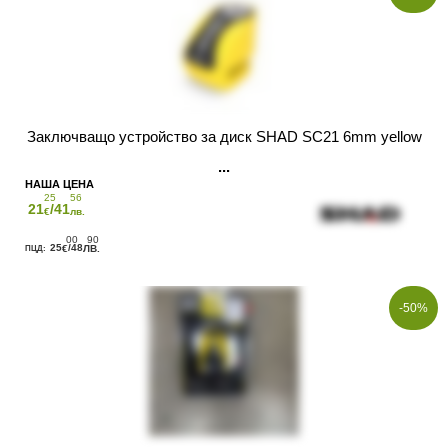
Заключващо устройство за диск SHAD SC21 6mm yellow
25
56
21
/41
€
лв.
00
90
25
/48
€
ЛВ.
-50%