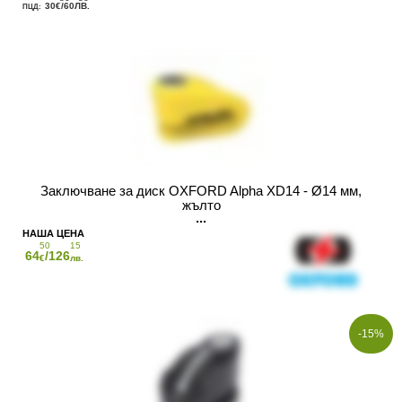
30
/60
€
ЛВ.
Заключване за диск OXFORD Alpha XD14 - Ø14 мм,
жълто
50
15
64
/126
€
лв.
-15%