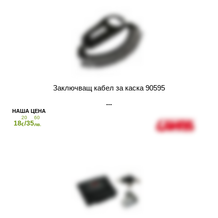
Заключващ кабел за каска 90595
20
60
18
/35
€
лв.