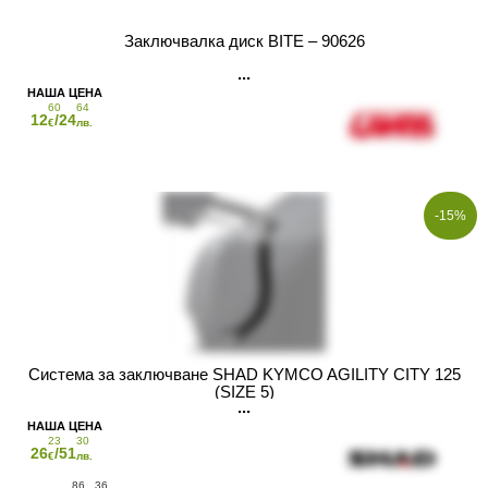
Заключвалка диск BITE – 90626
60
64
12
/24
€
лв.
-15%
Система за заключване SHAD KYMCO AGILITY CITY 125
(SIZE 5)
23
30
26
/51
€
лв.
86
36