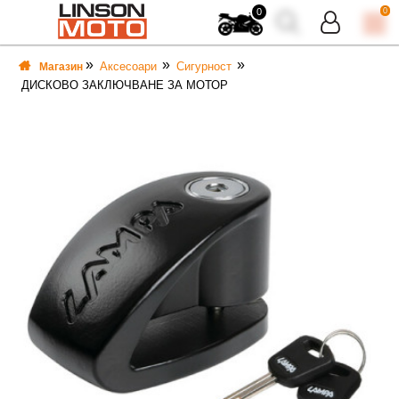
0
0
Аксесоари
Сигурност
Магазин
ДИСКОВО ЗАКЛЮЧВАНЕ ЗА МОТОР
ВКА
ВКА
ТИ