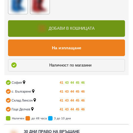
ДОБАВИ В КОШНИЦАТА
На изплащане
Наличност по магазини
София
41
43
44
45
46
с. Българене
41
43
44
45
46
Склад Линсон
41
43
44
45
46
Гоце Делчев
41
43
44
45
46
Наличен
до 48 часа
3 до 10 дни
30 ДНИ ПРАВО НА ВРЪЩАНЕ