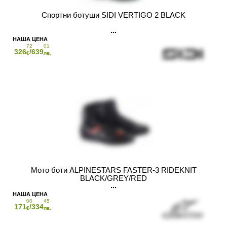
Спортни ботуши SIDI VERTIGO 2 BLACK
72
01
326
/639
€
лв.
Мото боти ALPINESTARS FASTER-3 RIDEKNIT
BLACK/GREY/RED
00
45
171
/334
€
лв.