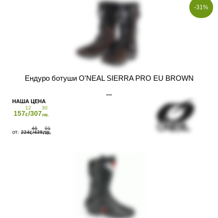
-31%
Ендуро ботуши O'NEAL SIERRA PRO EU BROWN
12
30
157
/307
€
лв.
46
01
224
/439
€
ЛВ.