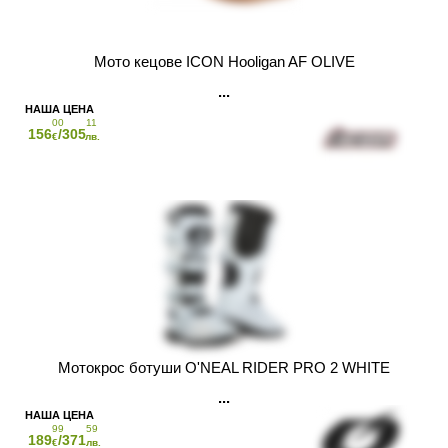
Мото кецове ICON Hooligan AF OLIVE
00
11
156
/305
€
лв.
Мотокрос ботуши O'NEAL RIDER PRO 2 WHITE
99
59
189
/371
€
лв.