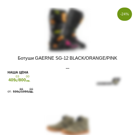
-24%
Ботуши GAERNE SG-12 BLACK/ORANGE/PINK
03
00
409
/800
€
лв.
86
00
536
/1050
€
ЛВ.