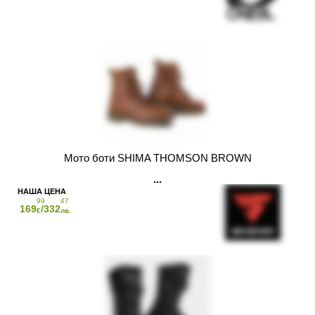
Мото боти SHIMA THOMSON BROWN
99
47
169
/332
€
лв.