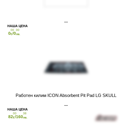
00
00
0
/0
€
лв.
Работен килим ICON Absorbent Pit Pad LG SKULL
00
38
82
/160
€
лв.