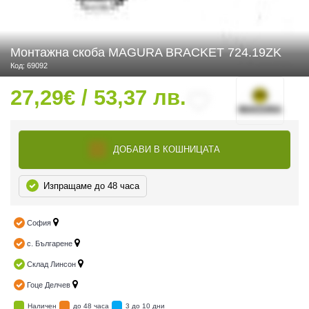
Монтажна скоба MAGURA BRACKET 724.19ZK
 ЧАСТИ
Код: 69092
27,29€ / 53,37 лв.
ДОБАВИ В КОШНИЦАТА
Изпращаме до 48 часа
София
с. Българене
Склад Линсон
Гоце Делчев
Наличен
до 48 часа
3 до 10 дни
ДУРО ЕКИПИРОВКА