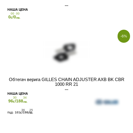
00
00
0
/0
€
лв.
-6%
Обтегач верига GILLES CHAIN ADJUSTER AXB BK CBR
1000 RR 21
30
34
96
/188
€
лв.
36
25
101
/198
€
ЛВ.