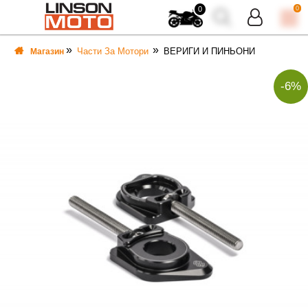
0
0
Части За Мотори
ВЕРИГИ И ПИНЬОНИ
Магазин
-6%
ВКА
ВКА
ТИ