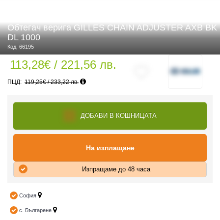
Обтегач верига GILLES CHAIN ADJUSTER AXB BK
DL 1000
 ЧАСТИ
Код: 66195
113,28€ / 221,56 лв.
119,25€ / 233,22 лв.
ДОБАВИ В КОШНИЦАТА
На изплащане
Изпращаме до 48 часа
София
с. Българене
ДУРО ЕКИПИРОВКА