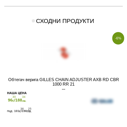
СХОДНИ ПРОДУКТИ
-6%
Обтегач верига GILLES CHAIN ADJUSTER AXB RD CBR
1000 RR 21
30
34
96
/188
€
лв.
36
25
101
/198
€
ЛВ.