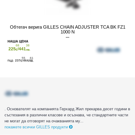
Обтегач верига GILLES CHAIN ADJUSTER TCA BK FZ1
1000 N
68
38
225
/441
€
лв.
55
61
237
/464
€
ЛВ.
. Основателят на компанията Герхард Жил прекарва десет години в
състезания в различни класове и осъзнава, че стандартните части
не могат да отговорят на очакванията му...
покажете всички GILLES продукти