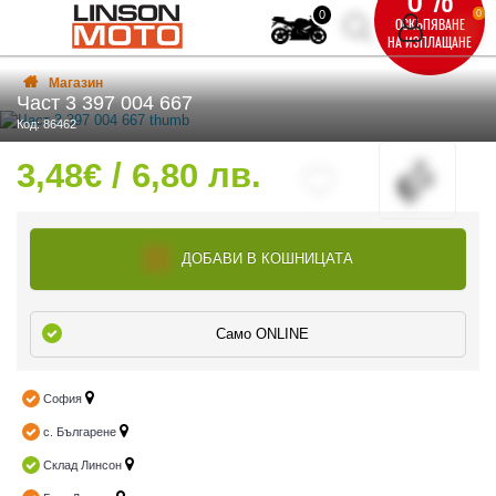
0
0
ОСКЪПЯВАНЕ
НА ИЗПЛАЩАНЕ
Магазин
Част 3 397 004 667
Код: 86462
3,48€ / 6,80 лв.
ВКА
ВКА
ДОБАВИ В КОШНИЦАТА
Само ONLINE
ТИ
София
с. Българене
Склад Линсон