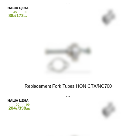
45
00
88
/173
€
лв.
Replacement Fork Tubes HON CTX/NC700
00
99
204
/398
€
лв.