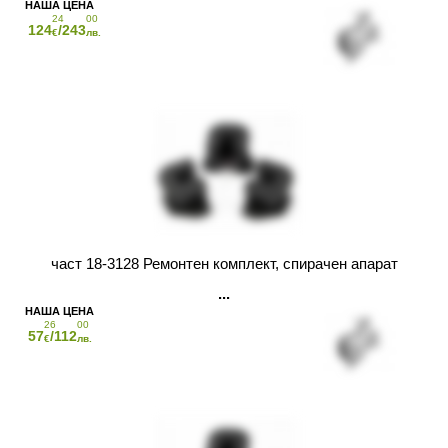
24
00
124
/243
€
лв.
част 18-3128 Ремонтен комплект, спирачен апарат
26
00
57
/112
€
лв.