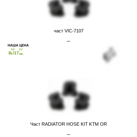
част VIC-7107
69
00
8
/17
€
лв.
Част RADIATOR HOSE KIT KTM OR