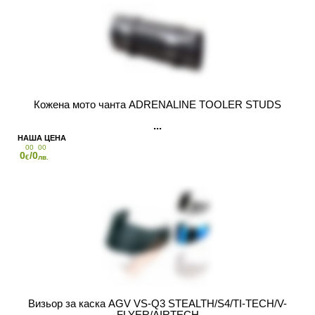
Кожена мото чанта ADRENALINE TOOLER STUDS
00
00
0
/0
€
лв.
Визьор за каска AGV VS-Q3 STEALTH/S4/TI-TECH/V-
FLYER/AIRTECH