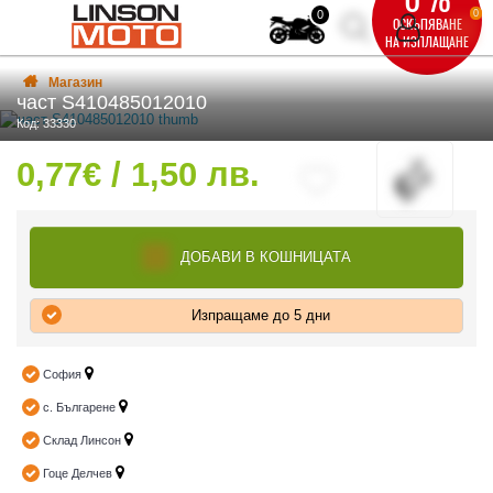
0
0
ОСКЪПЯВАНЕ
НА ИЗПЛАЩАНЕ
Магазин
част S410485012010
Код: 33330
0,77€ / 1,50 лв.
ВКА
ВКА
ДОБАВИ В КОШНИЦАТА
Изпращаме до 5 дни
София
ТИ
с. Българене
Склад Линсон
Гоце Делчев