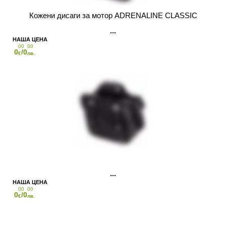
Кожени дисаги за мотор ADRENALINE CLASSIC
00
00
0
/0
€
лв.
00
00
0
/0
€
лв.