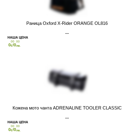
Раница Oxford X-Rider ORANGE OL816
00
00
0
/0
€
лв.
Кожена мото чанта ADRENALINE TOOLER CLASSIC
00
00
0
/0
€
лв.