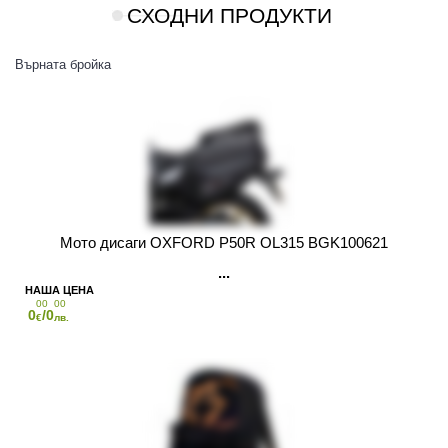
СХОДНИ ПРОДУКТИ
Върната бройка
Мото дисаги OXFORD P50R OL315 BGK100621
00
00
0
/0
€
лв.