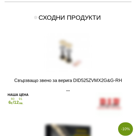
СХОДНИ ПРОДУКТИ
Свързващо звено за верига DID525ZVMX2G&G-RH
60
91
6
/12
€
лв.
-10%