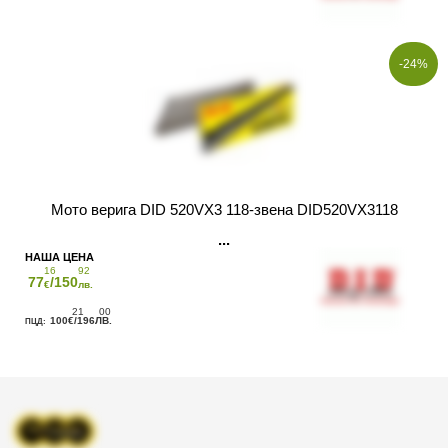
-24%
Мото верига DID 520VX3 118-звена DID520VX3118
16
92
77
/150
€
лв.
21
00
100
/196
€
ЛВ.