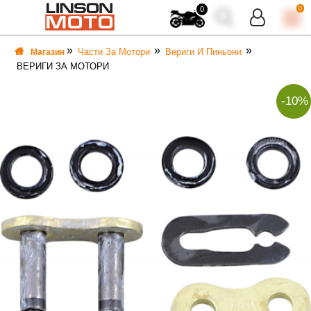
0
0
Части За Мотори
Вериги И Пиньони
Магазин
ВЕРИГИ ЗА МОТОРИ
-10%
ВКА
ВКА