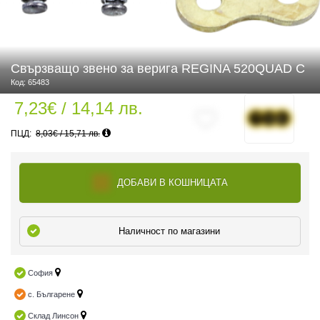
 ЧАСТИ
Свързващо звено за верига REGINA 520QUAD C
Код: 65483
7,23€ / 14,14 лв.
8,03€ / 15,71 лв.
ДОБАВИ В КОШНИЦАТА
Наличност по магазини
София
с. Българене
Склад Линсон
ДУРО ЕКИПИРОВКА