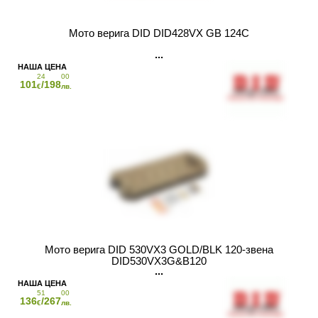
Мото верига DID DID428VX GB 124C
24
00
101
/198
€
лв.
Мото верига DID 530VX3 GOLD/BLK 120-звена
DID530VX3G&B120
51
00
136
/267
€
лв.