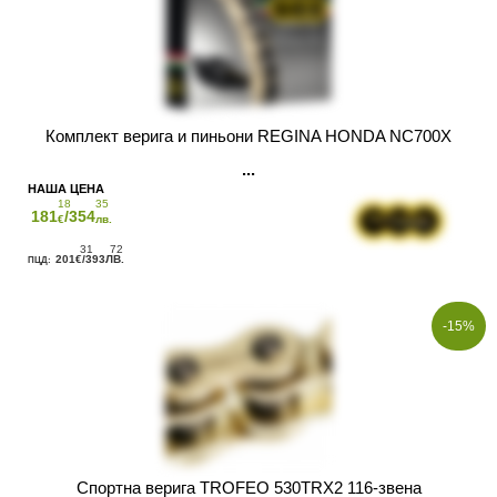
Комплект верига и пиньони REGINA HONDA NC700X
18
35
181
/354
€
лв.
31
72
201
/393
€
ЛВ.
-15%
Спортна верига TROFEO 530TRX2 116-звена