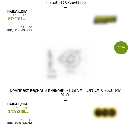
TR530TRX2G&B116
78
25
97
/191
€
лв.
04
00
115
/225
€
ЛВ.
-11%
Комплект верига и пиньони REGINA HONDA XR600 RM
91-01
71
90
147
/288
€
лв.
12
00
164
/321
€
ЛВ.