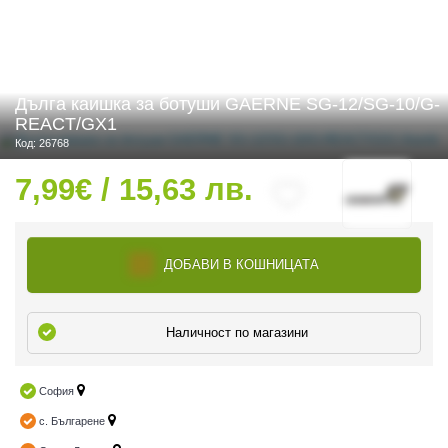
 ЧАСТИ
Дълга каишка за ботуши GAERNE SG-12/SG-10/G-
REACT/GX1
Код: 26768
7,99€ / 15,63 лв.
ДОБАВИ В КОШНИЦАТА
Наличност по магазини
София
с. Българене
ДУРО ЕКИПИРОВКА