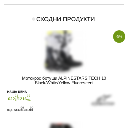
СХОДНИ ПРОДУКТИ
-5%
Мотокрос ботуши ALPINESTARS TECH 10
Black/White/Yellow Fluorescent
22
95
622
/1216
€
лв.
96
00
654
/1281
€
ЛВ.