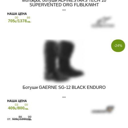
Мотокрос ботуши ALPINESTARS TECH 10
SUPERVENTED ORG FL/BLK/WHT
00
86
705
/1378
€
лв.
-24%
Ботуши GAERNE SG-12 BLACK ENDURO
03
00
409
/800
€
лв.
86
00
536
/1050
€
ЛВ.