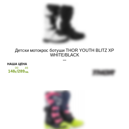
Детски мотокрос ботуши THOR YOUTH BLITZ XP
WHITE/BLACK
00
46
148
/289
€
лв.