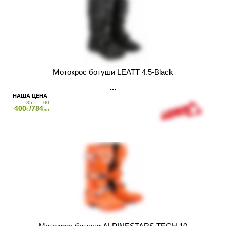
Мотокрос ботуши LEATT 4.5-Black
85
00
400
/784
€
лв.