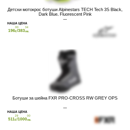
Детски мотокрос ботуши Alpinestars TECH Tech 3S Black,
Dark Blue, Fluorescent Pink
00
34
196
/383
€
лв.
Ботуши за шейна FXR PRO-CROSS RW GREY OPS
29
00
511
/1000
€
лв.