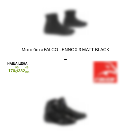
Мото боти FALCO LENNOX 3 MATT BLACK
00
49
170
/332
€
лв.