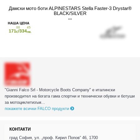
Дамски мото боти ALPINESTARS Stella Faster-3 Drystar®
BLACK/SILVER
00
45
171
/334
€
лв.
"Gianni Falco Srl - Motorcycle Boots Company" е италински
производител на богата гама спортни и технически обувки и ботуши
за мотоциклетизъм...
покажете всички FALCO продукти
КОНТАКТИ
град София, ул. „проф. Кирил Попов“ 46, 1700