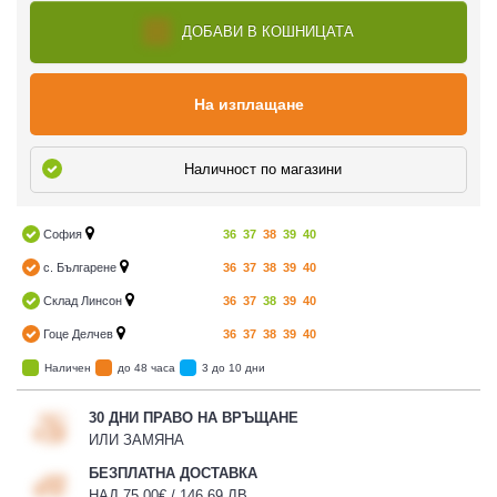
ДОБАВИ В КОШНИЦАТА
На изплащане
Наличност по магазини
София
36
37
38
39
40
с. Българене
36
37
38
39
40
Склад Линсон
36
37
38
39
40
Гоце Делчев
36
37
38
39
40
Наличен
до 48 часа
3 до 10 дни
30 ДНИ ПРАВО НА ВРЪЩАНЕ
ИЛИ ЗАМЯНА
БЕЗПЛАТНА ДОСТАВКА
НАД 75,00€ / 146,69 ЛВ.