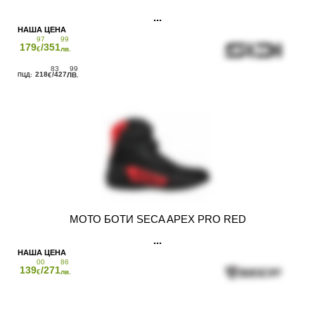
97
99
179
/351
€
лв.
83
99
218
/427
€
ЛВ.
МОТО БОТИ SECA APEX PRO RED
00
86
139
/271
€
лв.