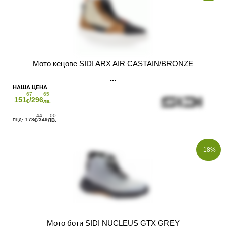
Мото кецове SIDI ARX AIR CASTAIN/BRONZE
67
65
151
/296
€
лв.
44
00
178
/349
€
ЛВ.
-18%
Мото боти SIDI NUCLEUS GTX GREY