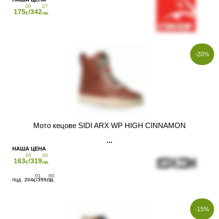
00
27
175
/342
€
лв.
-20%
Мото кецове SIDI ARX WP HIGH CINNAMON
20
20
163
/319
€
лв.
01
00
204
/399
€
ЛВ.
-15%