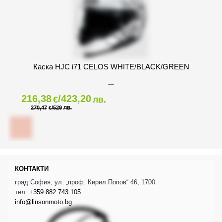
Каска HJC i71 CELOS WHITE/BLACK/GREEN
216,38
/423,20
€
лв.
270,47
/529
€
ЛВ.
КОНТАКТИ
град София, ул. „проф. Кирил Попов“ 46, 1700
тел.
+359 882 743 105
info@linsonmoto.bg