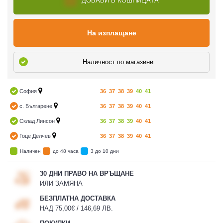
ДОБАВИ В КОШНИЦАТА
На изплащане
Наличност по магазини
София
36
37
38
39
40
41
с. Българене
36
37
38
39
40
41
Склад Линсон
36
37
38
39
40
41
Гоце Делчев
36
37
38
39
40
41
Наличен
до 48 часа
3 до 10 дни
30 ДНИ ПРАВО НА ВРЪЩАНЕ
ИЛИ ЗАМЯНА
БЕЗПЛАТНА ДОСТАВКА
НАД 75,00€ / 146,69 ЛВ.