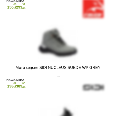
00
37
150
/293
€
лв.
Мото кецове SIDI NUCLEUS SUEDE WP GREY
89
00
198
/389
€
лв.