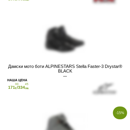
Дамски мото боти ALPINESTARS Stella Faster-3 Drystar®
BLACK
00
45
171
/334
€
лв.
-15%