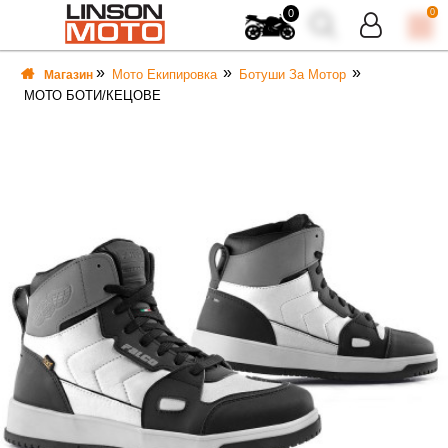
0
0
Мото Екипировка
Ботуши За Мотор
Магазин
МОТО БОТИ/КЕЦОВЕ
ВКА
ВКА