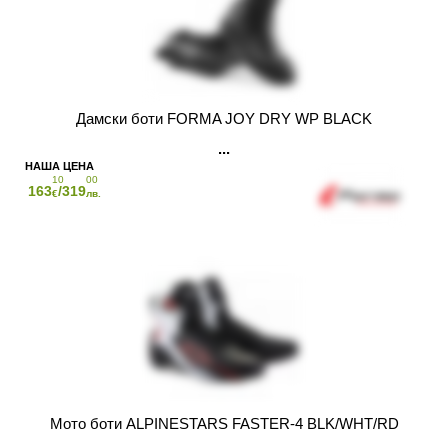
Дамски боти FORMA JOY DRY WP BLACK
10
00
163
/319
€
лв.
Мото боти ALPINESTARS FASTER-4 BLK/WHT/RD