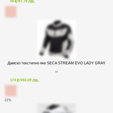
€
лв.
50
/97,79
Дамско текстилно яке SECA STREAM EVO LADY GRAY
€
лв.
179
/350,09
-21
%