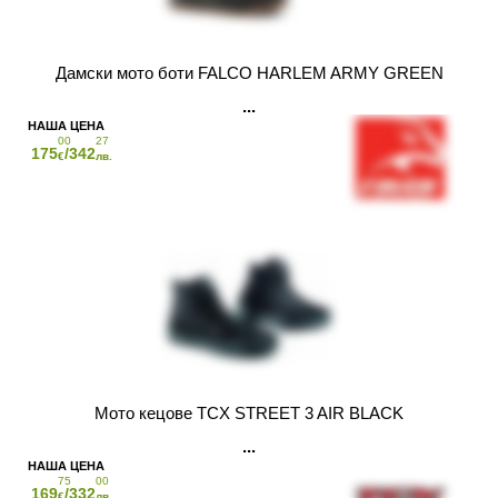
Дамски мото боти FALCO HARLEM ARMY GREEN
00
27
175
/342
€
лв.
Мото кецове TCX STREET 3 AIR BLACK
75
00
169
/332
€
лв.