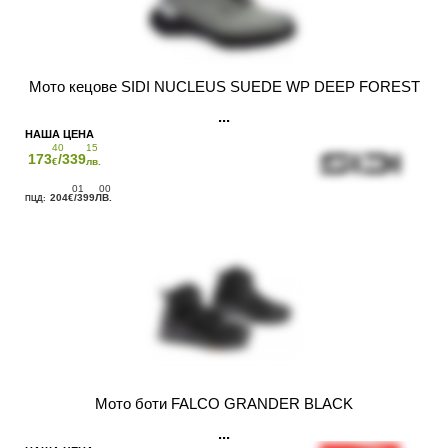
Мото кецове SIDI NUCLEUS SUEDE WP DEEP FOREST
40
15
173
/339
€
лв.
01
00
204
/399
€
ЛВ.
Мото боти FALCO GRANDER BLACK