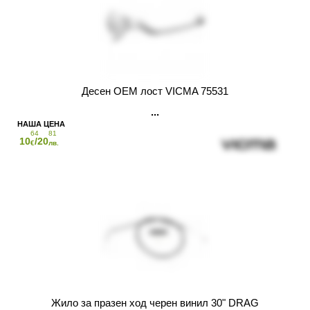
Десен OEM лост VICMA 75531
64
81
10
/20
€
лв.
Жило за празен ход черен винил 30" DRAG