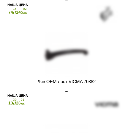
15
02
74
/145
€
лв.
Ляв OEM лост VICMA 70382
30
01
13
/26
€
лв.