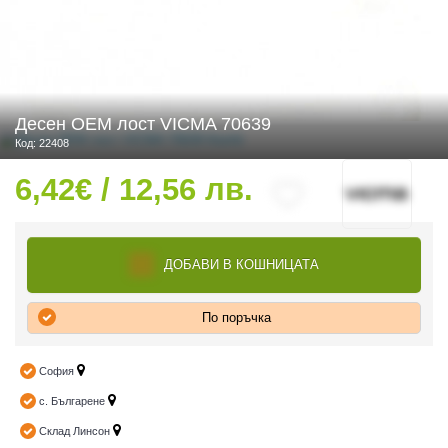
 ЧАСТИ
Десен OEM лост VICMA 70639
Код: 22408
6,42€ / 12,56 лв.
ДОБАВИ В КОШНИЦАТА
По поръчка
София
с. Българене
Склад Линсон
ДУРО ЕКИПИРОВКА