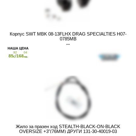
Корпус SWT MBK 08-13FLHX DRAG SPECIALTIES H07-
0785MB
92
04
85
/168
€
лв.
Жило за празен ход STEALTH-BLACK-ON-BLACK
OVERSIZE +3"(76MM) ДРУГИ 131-30-40019-03