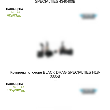
SPECIALTIES 4340400B
94
98
42
/83
€
лв.
Комплект ключове BLACK DRAG SPECIALTIES H18-
0335B
80
96
195
/382
€
лв.