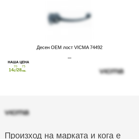
Десен OEM лост VICMA 74492
70
75
14
/28
€
лв.
Произход на марката и кога е