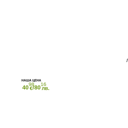
98
16
40
/80
€
лв.