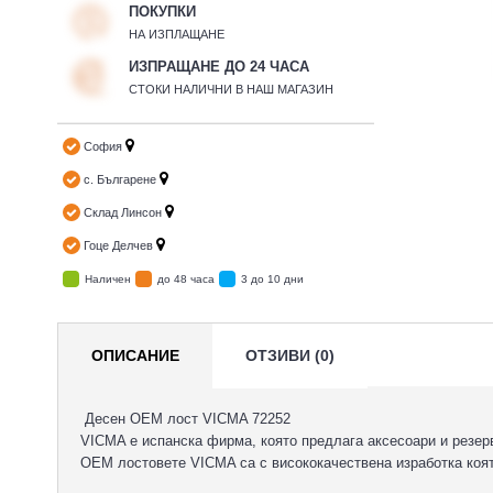
ПОКУПКИ
НА ИЗПЛАЩАНЕ
ИЗПРАЩАНЕ ДО 24 ЧАСА
СТОКИ НАЛИЧНИ В НАШ МАГАЗИН
София
с. Българене
Склад Линсон
Гоце Делчев
Наличен
до 48 часа
3 до 10 дни
ОПИСАНИЕ
ОТЗИВИ (0)
Десен OEM лост VICMA 72252
VICMA e испанска фирма, която предлага аксесоари и резер
OEM лостовете VICMA са с висококачествена изработка коят